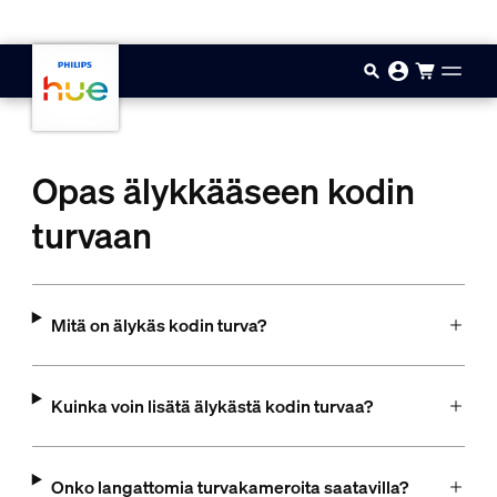
Hyppää pääsisältöön
Opas älykkääseen kodin
turvaan
Mitä on älykäs kodin turva?
Kuinka voin lisätä älykästä kodin turvaa?
Onko langattomia turvakameroita saatavilla?