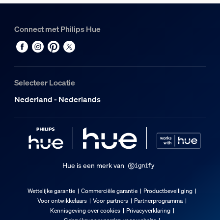
Type
Tafellamp
Connect met Philips Hue
Afmetingen en gewicht verpakking
EAN/UPC - product
8720169385931
Selecteer Locatie
Nettogewicht
Nederland - Nederlands
1,58 kg
Brutogewicht
1,95 kg
Hoogte
141 mm
Hue is een merk van
Lengte
290 mm
Wettelijke garantie
Commerciële garantie
Productbeveiliging
Breedte
Voor ontwikkelaars
Voor partners
Partnerprogramma
185 mm
Kennisgeving over cookies
Privacyverklaring