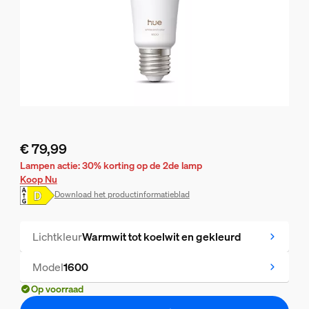
€ 79,99
De huidige prijs is € 79,99
Lampen actie: 30% korting op de 2de lamp
Koop Nu
Download het productinformatieblad
Lichtkleur
Warmwit tot koelwit en gekleurd
Model
1600
Op voorraad