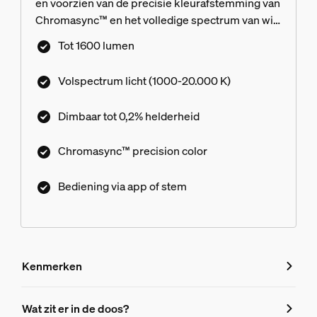
en voorzien van de precisie kleurafstemming van
Chromasync™ en het volledige spectrum van wit
licht. Bereik je ideale kleur of tint van wit licht en
Tot 1600 lumen
pas je lampen daarna nog verder aan met
ultralaag dimmen van een volledige helderheid,
Volspectrum licht (1000-20.000 K)
tot zo laag als 0,2%.
Dimbaar tot 0,2% helderheid
Chromasync™ precision color
Bediening via app of stem
Kenmerken
Kenmerken
Wat zit er in de doos?