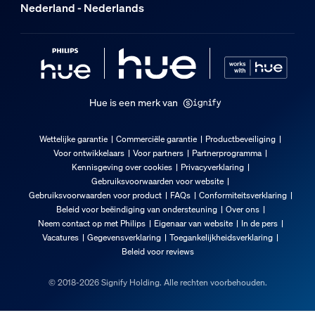
Nederland - Nederlands
2 jaar
Technische specificaties
Lichtsterkte in lumen bij 4000 K
1.600
Hue is een merk van
Compatibel met dimbare apparaten van Philips Hue
Yes
Wettelijke garantie
Commerciële garantie
Productbeveiliging
Voor ontwikkelaars
Voor partners
Partnerprogramma
Lamptechnologie
Kennisgeving over cookies
Privacyverklaring
Led
Gebruiksvoorwaarden voor website
Gebruiksvoorwaarden voor product
FAQs
Conformiteitsverklaring
Fittinghouder/lampfitting
Beleid voor beëindiging van ondersteuning
Over ons
E27
Neem contact op met Philips
Eigenaar van website
In de pers
EPREL-registratienummer
Vacatures
Gegevensverklaring
Toegankelijkheidsverklaring
Beleid voor reviews
2476102
De lamp
© 2018-2026 Signify Holding. Alle rechten voorbehouden.