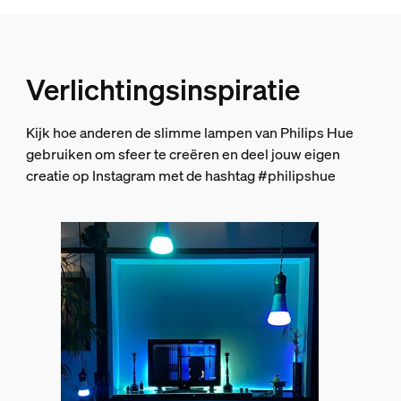
Nettogewicht
0,15 kg
Brutogewicht
Verlichtingsinspiratie
0,21 kg
Hoogte
Kijk hoe anderen de slimme lampen van Philips Hue
210 mm
gebruiken om sfeer te creëren en deel jouw eigen
Lengte
creatie op Instagram met de hashtag #philipshue
72 mm
Breedte
72 mm
Materiaalnummer (12NC)
929003853601
Verpakkingsinformatie
EAN
8720169364226