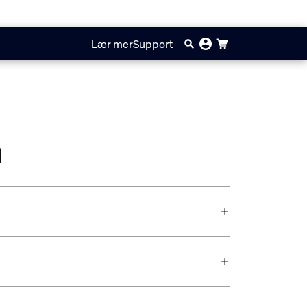
Lær mer
Support
m