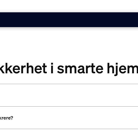
ikkerhet i smarte hje
krere?