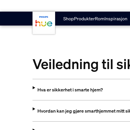
Hopp til hovedinnhold
Shop
Produkter
Rom
Inspirasjon
Veiledning til s
Hva er sikkerhet i smarte hjem?
Hvordan kan jeg gjøre smarthjemmet mitt si