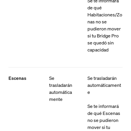
Se te informará
de qué
Habitaciones/Zo
nas no se
pudieron mover
si tu Bridge Pro
se quedó sin
capacidad
Escenas
Se
Se trasladarán
trasladarán
automáticament
automática
e
mente
Se te informará
de qué Escenas
no se pudieron
mover si tu