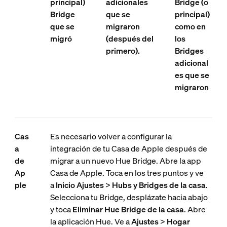
principal)
adicionales
Bridge (o
Bridge
que se
principal)
que se
migraron
como en
migró
(después del
los
primero).
Bridges
adicional
es que se
migraron
Cas
Es necesario volver a configurar la
a
integración de tu Casa de Apple después de
de
migrar a un nuevo Hue Bridge. Abre la app
Ap
Casa de Apple. Toca en los tres puntos y ve
ple
a
Inicio
Ajustes
>
Hubs y Bridges de la casa
.
Selecciona tu Bridge, desplázate hacia abajo
y toca
Eliminar Hue Bridge de la casa
. Abre
la aplicación Hue. Ve a
Ajustes
>
Hogar