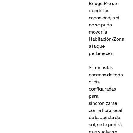
Bridge Pro se
quedó sin
capacidad, o si
no se pudo
mover la
Habitación/Zona
a la que
pertenecen
Si tenías las
escenas de todo
el día
configuradas
para
sincronizarse
con la hora local
de la puesta de
sol, se te pedirá
que vuelvas a