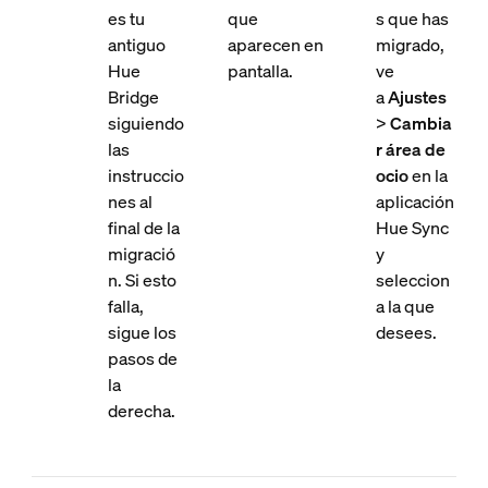
es tu
que
s que has
antiguo
aparecen en
migrado,
Hue
pantalla.
ve
Bridge
a
Ajustes
siguiendo
>
Cambia
las
r área de
instruccio
ocio
en la
nes al
aplicación
final de la
Hue Sync
migració
y
n. Si esto
seleccion
falla,
a la que
sigue los
desees.
pasos de
la
derecha.