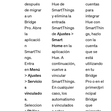
después
Hue de
cuentas
de migrar
SmartThings
para
a un
y elimina la
integrar
Bridge
entrada
Hue con
Pro. Abre
SmartThings
SmartThin
la
de
Ajustes
>
gs, hazlo
aplicació
Smart
con la
n
Home
en la
cuenta
SmartThi
aplicación
que se
ngs.
Hue. A
está
Entra
continuación,
utilizando
en
Menú
vuelve a
en tu
>
Ajustes
vincular
Bridge
>
Servicio
SmartThings.
Pro o en el
s
En cualquier
primer/pri
vinculado
caso, los
ncipal
s
.
automatismo
Bridge
Seleccion
s vinculados
que