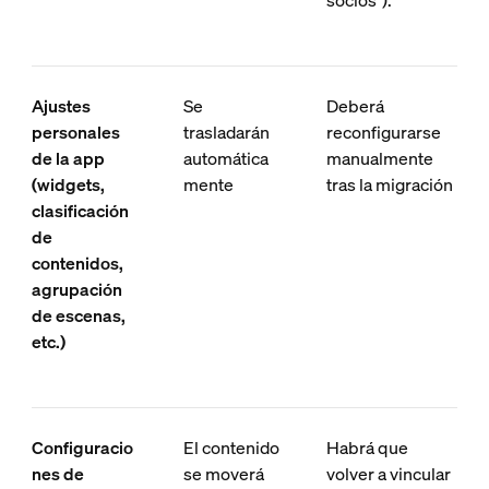
socios").
Ajustes
Se
Deberá
personales
trasladarán
reconfigurarse
de la app
automática
manualmente
(widgets,
mente
tras la migración
clasificación
de
contenidos,
agrupación
de escenas,
etc.)
Configuracio
El contenido
Habrá que
nes de
se moverá
volver a vincular