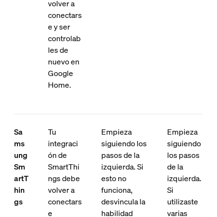
volver a
conectars
e y ser
controlab
les de
nuevo en
Google
Home.
Sa
Tu
Empieza
Empieza
ms
integraci
siguiendo los
siguiendo
ung
ón de
pasos de la
los pasos
Sm
SmartThi
izquierda. Si
de la
artT
ngs debe
esto no
izquierda.
hin
volver a
funciona,
Si
gs
conectars
desvincula la
utilizaste
e
habilidad
varias