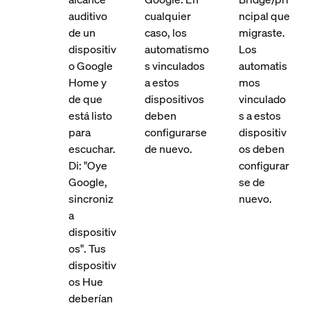
auditivo
cualquier
ncipal que
de un
caso, los
migraste.
dispositiv
automatismo
Los
o Google
s vinculados
automatis
Home y
a estos
mos
de que
dispositivos
vinculado
está listo
deben
s a estos
para
configurarse
dispositiv
escuchar.
de nuevo.
os deben
Di: "Oye
configurar
Google,
se de
sincroniz
nuevo.
a
dispositiv
os". Tus
dispositiv
os Hue
deberían