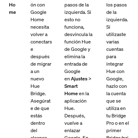
Ho
ón con
pasos de la
los pasos
me
Google
izquierda. Si
de la
Home
esto no
izquierda.
necesita
funciona,
Si
volver a
desvincula la
utilizaste
conectars
función Hue
varias
e
de Google y
cuentas
después
elimina la
para
de migrar
entrada de
integrar
a un
Google
Hue con
nuevo
en
Ajustes
>
Google,
Hue
Smart
hazlo con
Bridge.
Home
en la
la cuenta
Asegúrat
aplicación
que se
e de que
Hue.
utiliza en
estás
Después,
tu Bridge
dentro
vuelve a
Pro o en el
del
enlazar
primer
alcance
Google. En
Bridge/pri