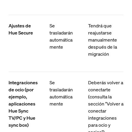
Ajustes de
Se
Tendrá que
Hue Secure
trasladarán
reajustarse
automática
manualmente
mente
después de la
migración
Integraciones
Se
Deberás volver a
de ocio (por
trasladarán
conectarte
ejemplo,
automática
(consulta la
aplicaciones
mente
sección "Volver a
Hue Sync
conectar
TV/PC y Hue
integraciones
sync box)
para ocio y