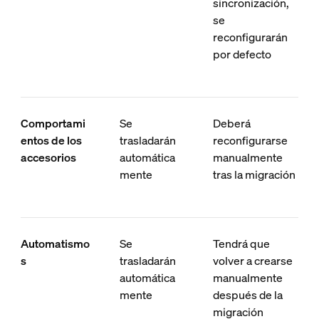
sincronización,
se
reconfigurarán
por defecto
Comportami
Se
Deberá
entos de los
trasladarán
reconfigurarse
accesorios
automática
manualmente
mente
tras la migración
Automatismo
Se
Tendrá que
s
trasladarán
volver a crearse
automática
manualmente
mente
después de la
migración