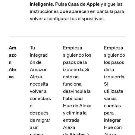
inteligente
. Pulsa
Casa de Apple
y sigue las
instrucciones que aparecen en pantalla para
volver a configurar tus dispositivos.
Am
Tu
Empieza
Empieza
azo
integraci
siguiendo los
siguiendo
n
ón de
pasos de la
los pasos
Ale
Amazon
izquierda. Si
de la
xa
Alexa
esto no
izquierda.
necesita
funciona,
Si
volver a
desvincula la
utilizaste
conectars
habilidad
varias
e
Hue de Alexa
cuentas
después
y elimina la
para
de migrar
entrada
integrar
a un
Alexa
Hue con
nuevo
de
Ajustes
>
Alexa,