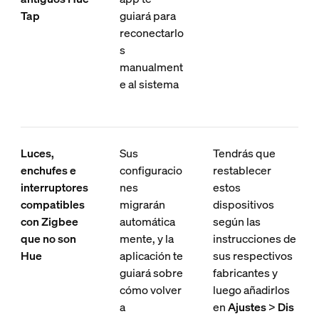
Tap
guiará para
reconectarlo
s
manualment
e al sistema
Luces,
Sus
Tendrás que
enchufes e
configuracio
restablecer
interruptores
nes
estos
compatibles
migrarán
dispositivos
con Zigbee
automática
según las
que no son
mente, y la
instrucciones de
Hue
aplicación te
sus respectivos
guiará sobre
fabricantes y
cómo volver
luego añadirlos
a
en
Ajustes
>
Dis