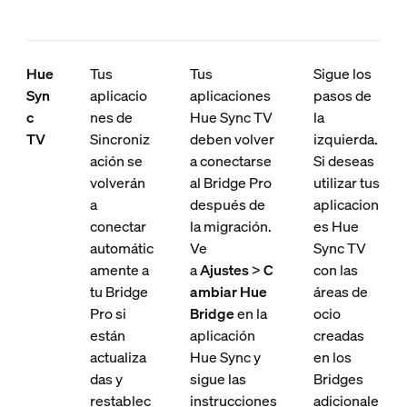
Hue
Tus
Tus
Sigue los
Syn
aplicacio
aplicaciones
pasos de
c
nes de
Hue Sync TV
la
TV
Sincroniz
deben volver
izquierda.
ación se
a conectarse
Si deseas
volverán
al Bridge Pro
utilizar tus
a
después de
aplicacion
conectar
la migración.
es Hue
automátic
Ve
Sync TV
amente a
a
Ajustes
>
C
con las
tu Bridge
ambiar Hue
áreas de
Pro si
Bridge
en la
ocio
están
aplicación
creadas
actualiza
Hue Sync y
en los
das y
sigue las
Bridges
restablec
instrucciones
adicionale