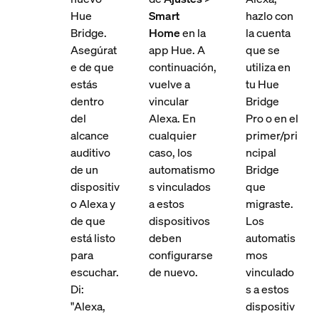
Hue
Smart
hazlo con
Bridge.
Home
en la
la cuenta
Asegúrat
app Hue. A
que se
e de que
continuación,
utiliza en
estás
vuelve a
tu Hue
dentro
vincular
Bridge
del
Alexa. En
Pro o en el
alcance
cualquier
primer/pri
auditivo
caso, los
ncipal
de un
automatismo
Bridge
dispositiv
s vinculados
que
o Alexa y
a estos
migraste.
de que
dispositivos
Los
está listo
deben
automatis
para
configurarse
mos
escuchar.
de nuevo.
vinculado
Di:
s a estos
"Alexa,
dispositiv