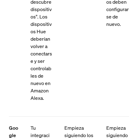
descubre
os deben
dispositiv
configurar
os". Los
se de
dispositiv
nuevo.
os Hue
deberían
volver a
conectars
e y ser
controlab
les de
nuevo en
Amazon
Alexa.
Goo
Tu
Empieza
Empieza
gle
integraci
siguiendo los
siguiendo