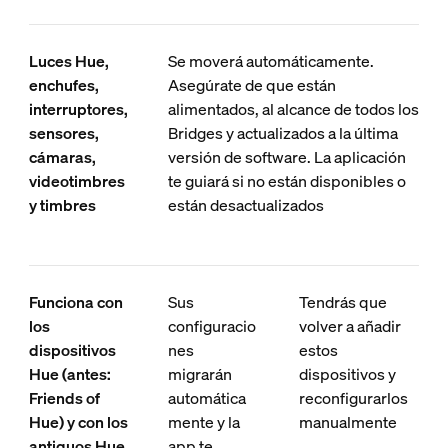
Luces Hue,
Se moverá automáticamente.
enchufes,
Asegúrate de que están
interruptores,
alimentados, al alcance de todos los
sensores,
Bridges y actualizados a la última
cámaras,
versión de software. La aplicación
videotimbres
te guiará si no están disponibles o
y timbres
están desactualizados
Funciona con
Sus
Tendrás que
los
configuracio
volver a añadir
dispositivos
nes
estos
Hue (antes:
migrarán
dispositivos y
Friends of
automática
reconfigurarlos
Hue) y con los
mente y la
manualmente
antiguos Hue
app te