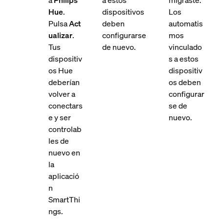
a
Philips
a estos
migraste.
Hue
.
dispositivos
Los
Pulsa
Act
deben
automatis
ualizar
.
configurarse
mos
Tus
de nuevo.
vinculado
dispositiv
s a estos
os Hue
dispositiv
deberían
os deben
volver a
configurar
conectars
se de
e y ser
nuevo.
controlab
les de
nuevo en
la
aplicació
n
SmartThi
ngs.