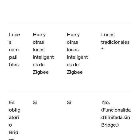
Luce
Hue y
Hue y
Luces
s
otras
otras
tradicionales
com
luces
luces
*
pati
inteligent
inteligent
bles
es de
es de
Zigbee
Zigbee
Es
Sí
Sí
No.
oblig
(Funcionalida
atori
d limitada sin
o
Bridge.)
Brid
ge