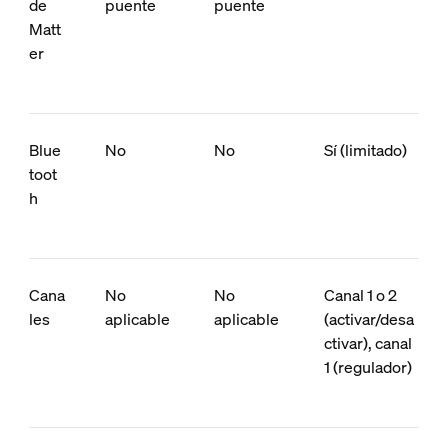
de
puente
puente
Matt
er
Blue
No
No
Sí (limitado)
toot
h
Cana
No
No
Canal 1 o 2
les
aplicable
aplicable
(activar/desa
ctivar), canal
1 (regulador)