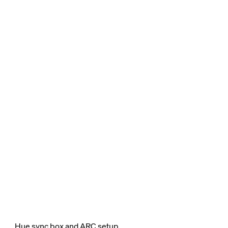
Hue sync box and ARC setup