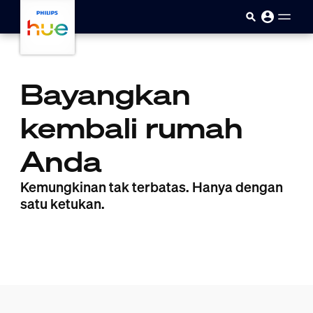
Skip to main content
Bayangkan
kembali rumah
Anda
Kemungkinan tak terbatas. Hanya dengan
satu ketukan.
Seorang wanita mendemonstrasikan keserbagunaan lampu pintar
Dalam video ini, seorang wanita berjalan perlahan di sekitar
play.button.aria.label