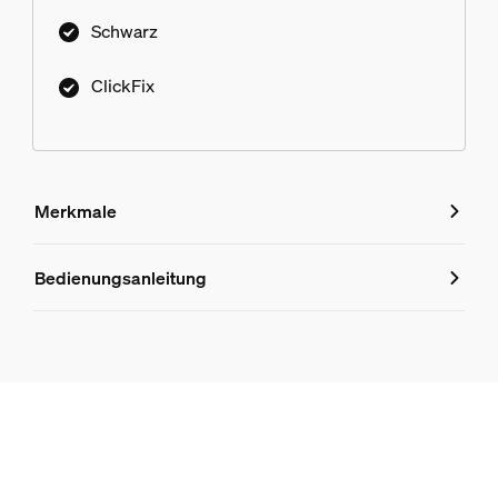
Schwarz
ClickFix
Merkmale
Merkmale
Bedienungsanleitung
Produktnummer (EAN/UPC)
8719514435339
Lampeneigenschaften
Verwendungszweck
Innenbeleuchtung