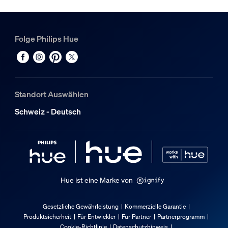
Design und Materialausführung
Folge Philips Hue
Farbe
Schwarz
Material
Metall
Standort Auswählen
Umweltschutz
Schweiz - Deutsch
Entsorgung des Produkts
Entsorge das Produkt am Ende seiner (wirtschaftlichen) N
Zusatzfunktion/Zubehör im Lieferumfa
Hue ist eine Marke von
Höhenverstellbar
Nein
Gesetzliche Gewährleistung
Kommerzielle Garantie
Produktsicherheit
Für Entwickler
Für Partner
Partnerprogramm
Schwenkbarer Spotkopf
Cookie-Richtlinie
Datenschutzhinweis