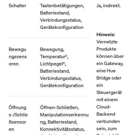
Schalter
Tastenbetätigungen,
Ja, indirekt.
Batteriestand,
Verbindungsstatus,
Gerätekonfiguration
Hinweis:
Vernetzte
Produkte
Bewegu
Bewegung,
können über
ngssens
Temperatur
²
,
ein Gateway,
oren
Lichtpegel
²
,
eine Hue
Batteriestand,
Bridge oder
Verbindungsstatus,
ein
Gerätekonfiguration
Steuergerät
mit einem
Cloud-
Öffnung
Öffnen-Schließen,
Backend
s-/Schlie
Manipulationserkennu
verbunden
ßsensor
ng, Batteriestand,
sein, zum
en
Konnektivitätsstatus,