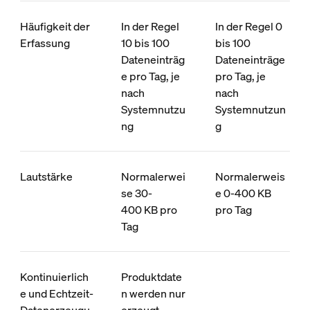
Häufigkeit der
In der Regel
In der Regel 0
Erfassung
10 bis 100
bis 100
Dateneinträg
Dateneinträge
e pro Tag, je
pro Tag, je
nach
nach
Systemnutzu
Systemnutzun
ng
g
Lautstärke
Normalerwei
Normalerweis
se 30-
e 0-400 KB
400 KB pro
pro Tag
Tag
Kontinuierlich
Produktdate
e und Echtzeit-
n werden nur