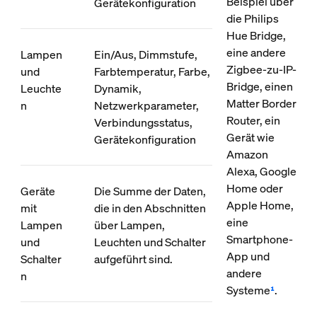
Beispiel über
Gerätekonfiguration
die Philips
Hue Bridge,
eine andere
Lampen
Ein/Aus, Dimmstufe,
Zigbee-zu-IP-
und
Farbtemperatur, Farbe,
Bridge, einen
Leuchte
Dynamik,
Matter Border
n
Netzwerkparameter,
Router, ein
Verbindungsstatus,
Gerät wie
Gerätekonfiguration
Amazon
Alexa, Google
Home oder
Geräte
Die Summe der Daten,
Apple Home,
mit
die in den Abschnitten
eine
Lampen
über Lampen,
Smartphone-
und
Leuchten und Schalter
App und
Schalter
aufgeführt sind.
andere
n
Systeme
¹
.