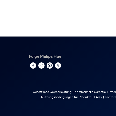
Sonstiges
Speziell geeignet für
Funktional
Stil
Zeitgenössisch
Typ
Deckenleuchten
Folge Philips Hue
EyeComfort
Ja
Packmaße und Gewich
Gesetzliche Gewährleistung
Kommerzielle Garantie
Produ
EAN/UPC - Produkt
Nutzungsbedingungen für Produkte
FAQs
Konform
8719514382626
Nettogewicht
1.6 kg