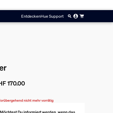
Entdecken
Hue Support
er
HF 170.00
ueller Preis ist CHF 170.00
orübergehend nicht mehr vorrätig
Möchtest Du informiert werden, wenn das