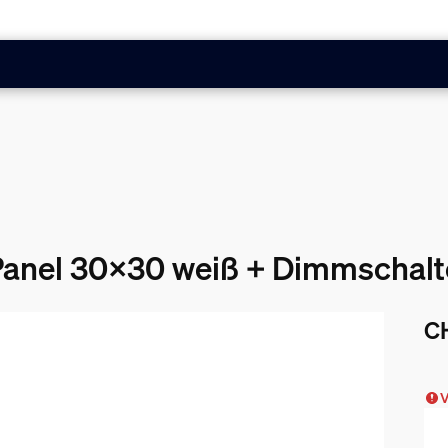
 Panel 30x30 weiß + Dimmschalt
C
Akt
V