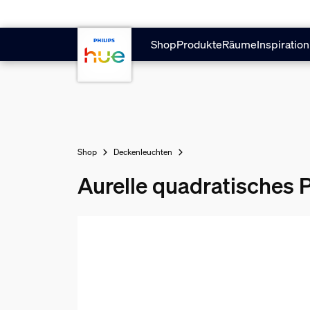
Zum Hauptinhalt springen
Shop
Produkte
Räume
Inspiration
Shop
Deckenleuchten
Aurelle quadratisches