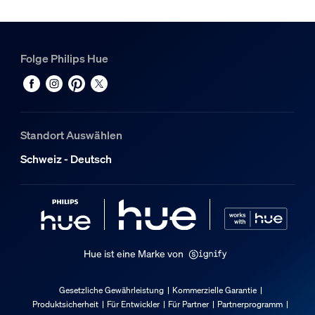
Sonstiges
Folge Philips Hue
Speziell geeignet für
Wohnzimmer, Schlafzimmer
Typ
Deckenleuchten
Standort Auswählen
Packmaße und Gewicht
Schweiz - Deutsch
EAN/UPC - Produkt
8720169277731
Nettogewicht
8.6 kg
Hue ist eine Marke von
Bruttogewicht
12.34 kg
Gesetzliche Gewährleistung
Kommerzielle Garantie
Höhe
Produktsicherheit
Für Entwickler
Für Partner
Partnerprogramm