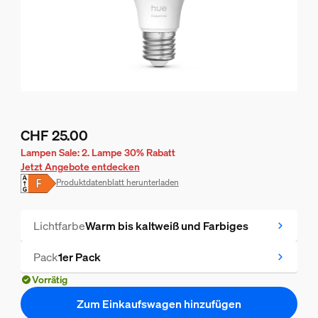
CHF 25.00
Aktueller Preis ist CHF 25.00
Lampen Sale: 2. Lampe 30% Rabatt
Jetzt Angebote entdecken
Produktdatenblatt herunterladen
Lichtfarbe
Warm bis kaltweiß und Farbiges
Pack
1er Pack
Vorrätig
Zum Einkaufswagen hinzufügen