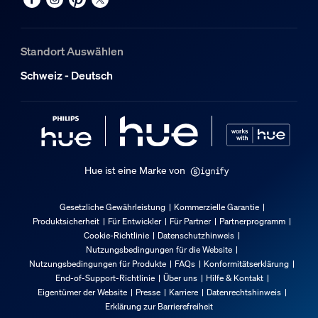
LED-Lampe(n) im Lieferumfang enthalten
Ja
Standort Auswählen
Garantie
Schweiz - Deutsch
2 Jahre
Ja
3 Jahre
Nein
Hue ist eine Marke von
Lichteigenschaften
Gesetzliche Gewährleistung
Kommerzielle Garantie
Produktsicherheit
Für Entwickler
Für Partner
Partnerprogramm
Strahlwinkel
Cookie-Richtlinie
Datenschutzhinweis
360
Nutzungsbedingungen für die Website
Nutzungsbedingungen für Produkte
FAQs
Konformitätserklärung
Farbwiedergabeindex (CRI)
End-of-Support-Richtlinie
Über uns
Hilfe & Kontakt
≥80
Eigentümer der Website
Presse
Karriere
Datenrechtshinweis
Erklärung zur Barrierefreiheit
Farbtemperatur