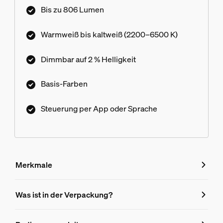
mit sanftem Dimmen, Millionen von Farben und
Bis zu 806 Lumen
einer Bibliothek von Lichtszenen, die von
unseren Experten entworfen wurden – oder
Warmweiß bis kaltweiß (2200–6500 K)
kreiere Deine eigene! Kompatibel mit allen
Philips Hue Produkten.
Dimmbar auf 2 % Helligkeit
Basis-Farben
Steuerung per App oder Sprache
Merkmale
Merkmale
Was ist in der Verpackung?
Produktnummer (EAN/UPC)