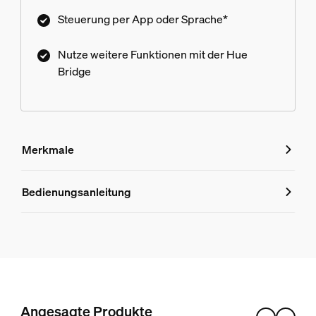
Steuerung per App oder Sprache*
Nutze weitere Funktionen mit der Hue
Bridge
Merkmale
Merkmale
Bedienungsanleitung
Produktnummer (EAN/UPC)
8720169318731
Design und Materialausführung
Farbe
Angesagte Produkte