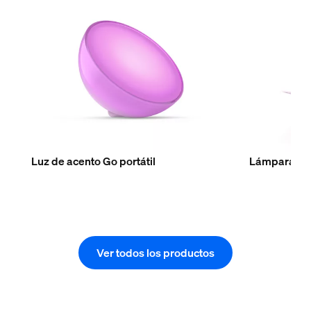
Luz de acento Go portátil
Lámpara de 
Ver todos los productos