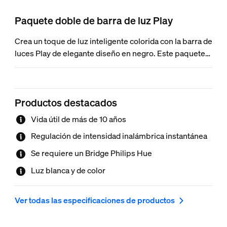
Paquete doble de barra de luz Play
Crea un toque de luz inteligente colorida con la barra de
luces Play de elegante diseño en negro. Este paquete
de 2 barras de luces Play, que incluye dos barras de
luces y una fuente de alimentación que conecta hasta
tres luces, puede colocarse en posición vertical,
Productos destacados
horizontal o colocarse en la parte posterior de tu
televisor con los soportes incluidos.
Vida útil de más de 10 años
Regulación de intensidad inalámbrica instantánea
Se requiere un Bridge Philips Hue
Luz blanca y de color
Ver todas las especificaciones de productos