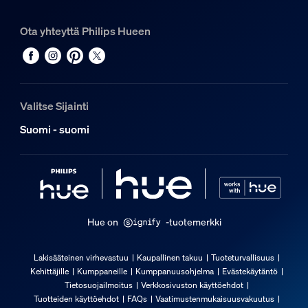
Ota yhteyttä Philips Hueen
Valitse Sijainti
Suomi - suomi
Hue on
-tuotemerkki
Lakisääteinen virhevastuu
Kaupallinen takuu
Tuoteturvallisuus
Kehittäjille
Kumppaneille
Kumppanuusohjelma
Evästekäytäntö
Tietosuojailmoitus
Verkkosivuston käyttöehdot
Tuotteiden käyttöehdot
FAQs
Vaatimustenmukaisuusvakuutus