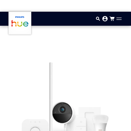
Hyppää pääsisältöön