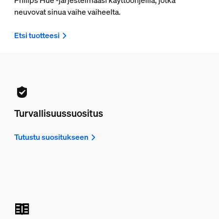
Philips Hue -järjestelmääsi käyttöohjeilla, jotka
neuvovat sinua vaihe vaiheelta.
Etsi tuotteesi
Turvallisuussuositus
Tutustu suositukseen