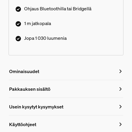
Ohjaus Bluetoothilla tai Bridgellä
1 m jatkopala
Jopa 1 030 luumenia
Ominaisuudet
Ominaisuudet
Pakkauksen sisältö
Tuotenumero (EAN/UPC)
Usein kysytyt kysymykset
8718699703448
Usein kysytyt kysymykset
Muotoilu ja pinnoitus
Käyttöohjeet