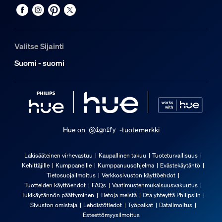
Värintoistoindeksi (CRI)
>80
Värilämpötila
2000-6500 K
Valitse Sijainti
Valosarja/valonauha
Suomi - suomi
Leikattavissa oikeaan mittaan
Kyllä
Laajennettava
Kyllä
Hue on
-tuotemerkki
Tulojännite
220V-240V
Lakisääteinen virhevastuu
Kaupallinen takuu
Tuoteturvallisuus
Kehittäjille
Kumppaneille
Kumppanuusohjelma
Evästekäytäntö
Pituus
Tietosuojailmoitus
Verkkosivuston käyttöehdot
998,22 mm
Tuotteiden käyttöehdot
FAQs
Vaatimustenmukaisuusvakuutus
Tukikäytännön päättyminen
Tietoja meistä
Ota yhteyttä Philipsiin
Virrankulutus valmiustilassa enintään
Sivuston omistaja
Lehdistötiedot
Työpaikat
Datailmoitus
0,5 W
Esteettömyysilmoitus