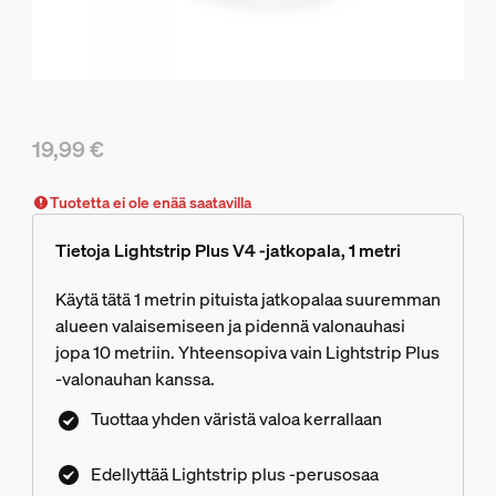
19,99 €
Nykyinen hinta on 19,99 €
Tuotetta ei ole enää saatavilla
Tietoja Lightstrip Plus V4 -jatkopala, 1 metri
Käytä tätä 1 metrin pituista jatkopalaa suuremman
alueen valaisemiseen ja pidennä valonauhasi
jopa 10 metriin. Yhteensopiva vain Lightstrip Plus
-valonauhan kanssa.
Tuottaa yhden väristä valoa kerrallaan
Edellyttää Lightstrip plus -perusosaa