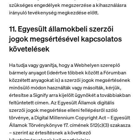
szükséges engedélyek megszerzése a kihasználásra
irányuló tevékenység megkezdése előtt.
11. Egyesült államokbeli szerzői
jogok megsértésével kapcsolatos
követelések
Ha tudja vagy gyanítja, hogy a Webhelyen szereplő
bármely anyagot (ideértve többek között a Fórumban
közzétett anyagokat is) a szerzői jogok megsértésének
minősülő módon használták vagy másolták, kérjük,
értesítse a Signify arra kijelölt ügynökét a továbbiakban
feltüntetett címen. Az Egyesült Államok digitális
szerzői jogok megsértése elleni fellépésről szóló
törvénye, a Digital Millennium Copyright Act – Egyesült
Államok Törvénykönyve 17. címének 512(c)(3) szakasza
– szerint az értesítésnek a következő