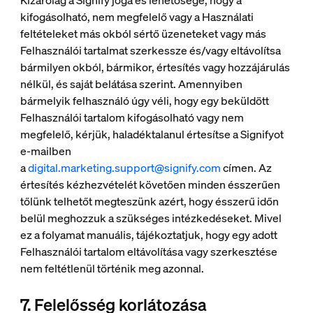
Kizárólag a Signify joga és lehetősége, hogy a
kifogásolható, nem megfelelő vagy a Használati
feltételeket más okból sértő üzeneteket vagy más
Felhasználói tartalmat szerkessze és/vagy eltávolítsa
bármilyen okból, bármikor, értesítés vagy hozzájárulás
nélkül, és saját belátása szerint. Amennyiben
bármelyik felhasználó úgy véli, hogy egy beküldött
Felhasználói tartalom kifogásolható vagy nem
megfelelő, kérjük, haladéktalanul értesítse a Signifyot
e-mailben
a
digital.marketing.support@signify.com
címen. Az
értesítés kézhezvételét követően minden ésszerűen
tőlünk telhetőt megteszünk azért, hogy ésszerű időn
belül meghozzuk a szükséges intézkedéseket. Mivel
ez a folyamat manuális, tájékoztatjuk, hogy egy adott
Felhasználói tartalom eltávolítása vagy szerkesztése
nem feltétlenül történik meg azonnal.
7. Felelősség korlátozása