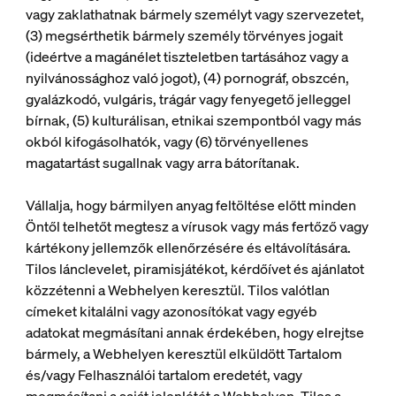
vagy zaklathatnak bármely személyt vagy szervezetet,
(3) megsérthetik bármely személy törvényes jogait
(ideértve a magánélet tiszteletben tartásához vagy a
nyilvánossághoz való jogot), (4) pornográf, obszcén,
gyalázkodó, vulgáris, trágár vagy fenyegető jelleggel
bírnak, (5) kulturálisan, etnikai szempontból vagy más
okból kifogásolhatók, vagy (6) törvényellenes
magatartást sugallnak vagy arra bátorítanak.
Vállalja, hogy bármilyen anyag feltöltése előtt minden
Öntől telhetőt megtesz a vírusok vagy más fertőző vagy
kártékony jellemzők ellenőrzésére és eltávolítására.
Tilos lánclevelet, piramisjátékot, kérdőívet és ajánlatot
közzétenni a Webhelyen keresztül. Tilos valótlan
címeket kitalálni vagy azonosítókat vagy egyéb
adatokat megmásítani annak érdekében, hogy elrejtse
bármely, a Webhelyen keresztül elküldött Tartalom
és/vagy Felhasználói tartalom eredetét, vagy