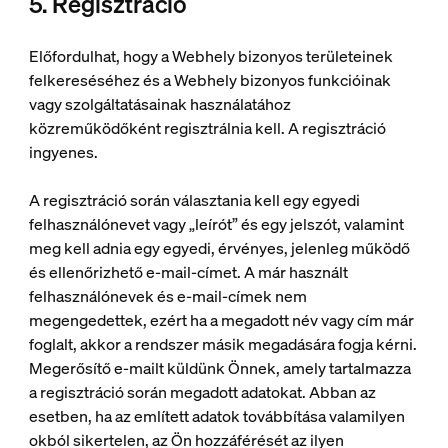
5. Regisztráció
Előfordulhat, hogy a Webhely bizonyos területeinek
felkereséséhez és a Webhely bizonyos funkcióinak
vagy szolgáltatásainak használatához
közreműködőként regisztrálnia kell. A regisztráció
ingyenes.
A regisztráció során választania kell egy egyedi
felhasználónevet vagy „leírót” és egy jelszót, valamint
meg kell adnia egy egyedi, érvényes, jelenleg működő
és ellenőrizhető e-mail-címet. A már használt
felhasználónevek és e-mail-címek nem
megengedettek, ezért ha a megadott név vagy cím már
foglalt, akkor a rendszer másik megadására fogja kérni.
Megerősítő e-mailt küldünk Önnek, amely tartalmazza
a regisztráció során megadott adatokat. Abban az
esetben, ha az említett adatok továbbítása valamilyen
okból sikertelen, az Ön hozzáférését az ilyen