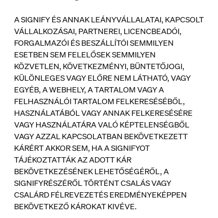
A SIGNIFY ÉS ANNAK LEÁNYVÁLLALATAI, KAPCSOLT
VÁLLALKOZÁSAI, PARTNEREI, LICENCBEADÓI,
FORGALMAZÓI ÉS BESZÁLLÍTÓI SEMMILYEN
ESETBEN SEM FELELŐSEK SEMMILYEN
KÖZVETLEN, KÖVETKEZMÉNYI, BÜNTETŐJOGI,
KÜLÖNLEGES VAGY ELŐRE NEM LÁTHATÓ, VAGY
EGYÉB, A WEBHELY, A TARTALOM VAGY A
FELHASZNÁLÓI TARTALOM FELKERESÉSÉBŐL,
HASZNÁLATÁBÓL VAGY ANNAK FELKERESÉSÉRE
VAGY HASZNÁLATÁRA VALÓ KÉPTELENSÉGBŐL
VAGY AZZAL KAPCSOLATBAN BEKÖVETKEZETT
KÁRÉRT AKKOR SEM, HA A SIGNIFYOT
TÁJÉKOZTATTÁK AZ ADOTT KÁR
BEKÖVETKEZÉSÉNEK LEHETŐSÉGÉRŐL, A
SIGNIFYRÉSZÉRŐL TÖRTÉNT CSALÁS VAGY
CSALÁRD FÉLREVEZETÉS EREDMÉNYEKÉPPEN
BEKÖVETKEZŐ KÁROKAT KIVÉVE.