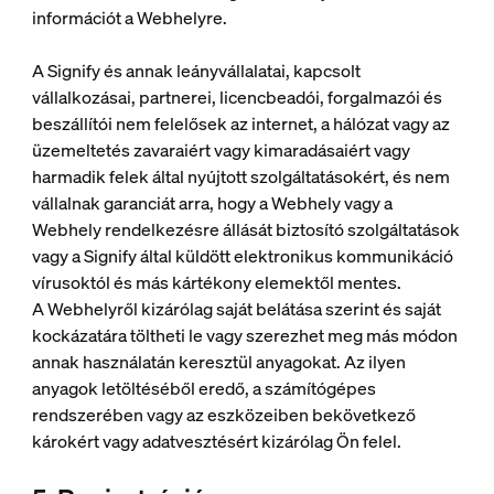
információt a Webhelyre.
A Signify és annak leányvállalatai, kapcsolt
vállalkozásai, partnerei, licencbeadói, forgalmazói és
beszállítói nem felelősek az internet, a hálózat vagy az
üzemeltetés zavaraiért vagy kimaradásaiért vagy
harmadik felek által nyújtott szolgáltatásokért, és nem
vállalnak garanciát arra, hogy a Webhely vagy a
Webhely rendelkezésre állását biztosító szolgáltatások
vagy a Signify által küldött elektronikus kommunikáció
vírusoktól és más kártékony elemektől mentes.
A Webhelyről kizárólag saját belátása szerint és saját
kockázatára töltheti le vagy szerezhet meg más módon
annak használatán keresztül anyagokat. Az ilyen
anyagok letöltéséből eredő, a számítógépes
rendszerében vagy az eszközeiben bekövetkező
károkért vagy adatvesztésért kizárólag Ön felel.