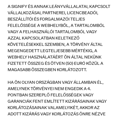
A SIGNIFY ÉS ANNAK LEÁNYVÁLLALATAI, KAPCSOLT
VÁLLALKOZÁSAI, PARTNEREI, LICENCBEADÓI,
BESZÁLLÍTÓI ÉS FORGALMAZÓI TELJES
FELELŐSSÉGE A WEBHELYBŐL, A TARTALOMBÓL
VAGY A FELHASZNÁLÓI TARTALOMBÓL VAGY
AZZAL KAPCSOLATBAN KELETKEZŐ
KÖVETELÉSEKKEL SZEMBEN, A TÖRVÉNY ÁLTAL
MEGENGEDETT LEGTELJESEBB MÉRTÉKIG, A
WEBHELY HASZNÁLATÁÉRT ÖN ÁLTAL NEKÜNK
FIZETETT ÖSSZEG ÉS ÖTVEN (50) EURÓ KÖZÜL A
MAGASABB ÖSSZEGBEN KORLÁTOZOTT.
HA ÖN OLYAN ORSZÁGBAN VAGY ÁLLAMBAN ÉL,
AMELYNEK TÖRVÉNYEI NEM ENGEDIK A 4.
PONTBAN SZEREPLŐ FELELŐSSÉGEK VAGY
GARANCIÁK FENT EMLÍTETT KIZÁRÁSAINAK VAGY
KORLÁTOZÁSAINAK VALAMELYIKÉT, AKKOR AZ
ADOTT KIZÁRÁS VAGY KORLÁTOZÁS ÖNRE NÉZVE