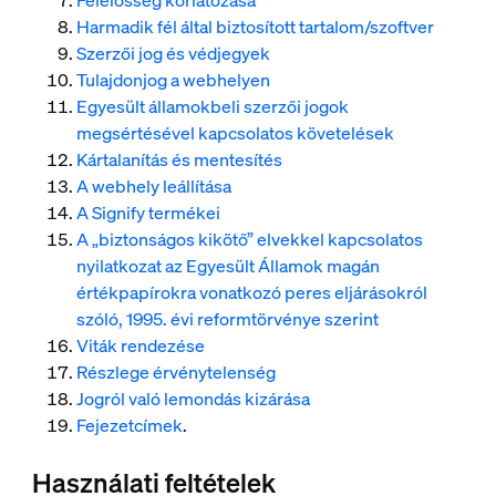
Felelősség korlátozása
Harmadik fél által biztosított tartalom/szoftver
Szerzői jog és védjegyek
Tulajdonjog a webhelyen
Egyesült államokbeli szerzői jogok
megsértésével kapcsolatos követelések
Kártalanítás és mentesítés
A webhely leállítása
A Signify termékei
A „biztonságos kikötő” elvekkel kapcsolatos
nyilatkozat az Egyesült Államok magán
értékpapírokra vonatkozó peres eljárásokról
szóló, 1995. évi reformtörvénye szerint
Viták rendezése
Részlege érvénytelenség
Jogról való lemondás kizárása
Fejezetcímek
.
Használati feltételek