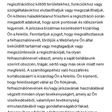
regisztrációhoz kötött területekhez, funkciókhoz vagy
szolgáltatásokhoz elutasíthatjuk vagy megszakíthatjuk.
Ön köteles haladéktalanul frissíteni a regisztráció során
megadott adatokat, hogy azok pontosak és időszerűek
legyenek. A jelszava bizalmas kezeléséért kizárólag
Ön a felelős. Fenntartjuk a jogot, hogy megváltoztassuk
a felhasználónevét, töröljük a Webhelyre Ön által
beküldött tartalmat vagy megtagadjuk vagy
megszüntessük a regisztrációját, ha olyan
felhasználónevet választ, amely a saját belátásunk
szerint obszcén, trágár, sértő vagy más okok miatt nem
megfelelő. A számítógépéhez való hozzáférés
korlátozásáért is kizárólag Ön a felelős. Ön kijelenti,
hogy felelősséget vállal az Ön fiókjának,
felhasználónevének és/vagy jelszavának használatával
végzett minden olyan tevékenységért, amely az Ön
viselkedéséből, valamilyen tevékenység
elmulasztásából vagy gondatlanságából fakad.