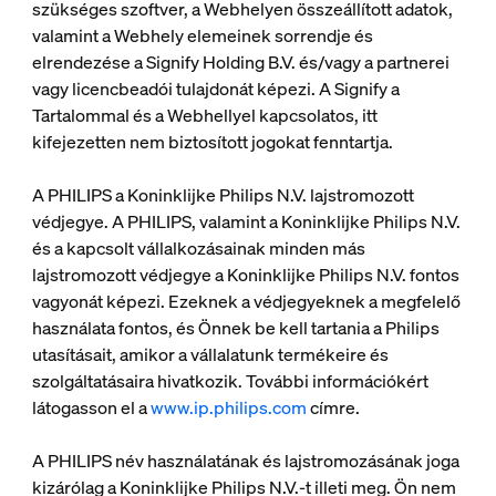
szükséges szoftver, a Webhelyen összeállított adatok,
valamint a Webhely elemeinek sorrendje és
elrendezése a Signify Holding B.V. és/vagy a partnerei
vagy licencbeadói tulajdonát képezi. A Signify a
Tartalommal és a Webhellyel kapcsolatos, itt
kifejezetten nem biztosított jogokat fenntartja.
A PHILIPS a Koninklijke Philips N.V. lajstromozott
védjegye. A PHILIPS, valamint a Koninklijke Philips N.V.
és a kapcsolt vállalkozásainak minden más
lajstromozott védjegye a Koninklijke Philips N.V. fontos
vagyonát képezi. Ezeknek a védjegyeknek a megfelelő
használata fontos, és Önnek be kell tartania a Philips
utasításait, amikor a vállalatunk termékeire és
szolgáltatásaira hivatkozik. További információkért
látogasson el a
www.ip.philips.com
címre.
A PHILIPS név használatának és lajstromozásának joga
kizárólag a Koninklijke Philips N.V.-t illeti meg. Ön nem