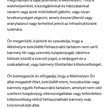
megmásítani a saját jelenlétét a Webhelyen. Tilos a
webhelyeinket, kiszolgálóinkat és hálózatainkat
zavarni vagy azok működését gátolni, vagy olyan
tevékenységet végezni, amely ésszerűtlenül vagy
aránytalanul nagy terhelést jelent az infrastruktúránk
számára.
Ön megerősíti, kijelenti és szavatolja, hogy a
Webhelyre beküldött Felhasználói tartalom nem sérti
bármely fél vagy személy tulajdonjogát, ideértve
többek között a szerzői jogot, a védjegyet és a
szabadalmat, vagy bármely titoktartási kötelezettséget.
Ön beleegyezik és elfogadja, hogy a Webhelyen Ön
által megadott ötlet, beküldött elem, hozzászólás vagy
bármely egyéb Felhasználói tartalom, amelyet nem véd
szellemi tulajdonjog, ellenszolgáltatás vagy feltüntetési
kötelezettség nélkül felhasználható bármely más
közreműködő által.