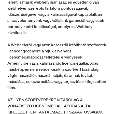
jelenti a másik webhely ajánlását, és egyetlen olyan
webhelyen szereplő tartalom pontosságával,
időszerűségével vagy alkalmasságával kapcsolatban
sincs véleményünk vagy vállalunk garanciát vagy ezek
bármelyikéért felelősséget, amelyre a Webhely
hivatkozik.
A Webhelyről vagy azon keresztül letölthető szoftverek
licencengedélyére a rájuk érvényes
licencmegállapodás feltételei érvényesek.
Amennyiben az alkalmazandó licencmegállapodás
másképpen nem rendelkezik, a szoftvert kizárólag
végfelhasználók használhatják, és annak további
másolása, sokszorosítása vagy terjesztése kifejezetten
tilos.
AZ ILYEN SZOFTVEREKRE KIZÁRÓLAG A
VONATKOZÓ LICENCMEGÁLLAPODÁS ÁLTAL
KIFEJEZETTEN TARTALMAZOTT SZAVATOSSÁGOK