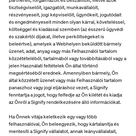
partnereit, forgalmazóit és beszállítóit, illetve azok
tisztségviselőit, igazgatóit, munkavállalóit,
részvényeseit, jogi képviselőit, ügynökeit, jogutódait
és engedményeseit minden olyan kárral, követeléssel,
költséggel és kiadással szemben (az ésszerű ügyvédi
és szakértői díjakat, illetve perköltségeket is
beleértve), amelyek a Webhelyen beküldött bármely
üzenet, adat, anyag vagy más Felhasználói tartalom
közzétételéből, tartalmából vagy továbbításából vagy a
jelen Használati feltételek Ön által történő
megsértéséből erednek. Amennyiben bármely, Ön
által közzétett üzenet vagy más Felhasználói tartalom
panaszhoz vagy jogi eljáráshoz vezet, a Signify
fenntartja a jogot, hogy felfedje az Ön kilétét és kiadja
az Önről a Signify rendelkezésére álló információkat.
Ha Önnek vitája keletkezik egy vagy több
felhasználóval, Ön beleegyezik, hogy kártalanítja és
mentesíti a Signify vállalatot, annak leányvállalatait,