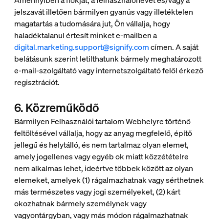
Amennyiben a fiókját, a felhasználónevét és/vagy a
jelszavát illetően bármilyen gyanús vagy illetéktelen
magatartás a tudomására jut, Ön vállalja, hogy
haladéktalanul értesít minket e-mailben a
digital.marketing.support@signify.com
címen. A saját
belátásunk szerint letilthatunk bármely meghatározott
e-mail-szolgáltató vagy internetszolgáltató felől érkező
regisztrációt.
6. Közreműködő
Bármilyen Felhasználói tartalom Webhelyre történő
feltöltésével vállalja, hogy az anyag megfelelő, építő
jellegű és helytálló, és nem tartalmaz olyan elemet,
amely jogellenes vagy egyéb ok miatt közzétételre
nem alkalmas lehet, ideértve többek között az olyan
elemeket, amelyek (1) rágalmazhatnak vagy sérthetnek
más természetes vagy jogi személyeket, (2) kárt
okozhatnak bármely személynek vagy
vagyontárgyban, vagy más módon rágalmazhatnak