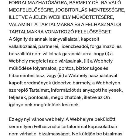
FORGALMAZHATÓSÁGRA, BÁRMELY CÉLRA VALÓ
MEGFELELŐSÉGRE, JOGBITORLÁS-MENTESSÉGRE,
ILLETVE A JELEN WEBHELY MŰKÖDTETÉSÉRE,
VALAMINT A TARTALMAKRA ÉS A FELHASZNÁLÓI
TARTALMAKRA VONATKOZÓ FELELŐSSÉGET.
A Signify és annak leányvállalatai, kapcsolt
vállalkozásai, partnerei, licencbeadói, forgalmazói és
beszállítói nem vállalnak garanciát arra, hogy (i) a
Webhely megfelel az elvárásainak, (ii) a Webhely
működése folyamatos, pontos, biztonságos és
hibamentes lesz, vagy (iii) a Webhely használatával
kapott eredmények (ideértve bármely, a Webhelyen
szereplő Tartalmat, információt és anyagot) helyesek,
teljesek, pontosak, megbízhatóak, illetve az Ön
igényeinek megfelelőek lesznek.
Ez egy nyilvános webhely. A Webhelyre beküldött
semmilyen Felhasználói tartalommal kapcsolatban
nem várhat el bizalmasságot. Ne küldjön be bizalmas