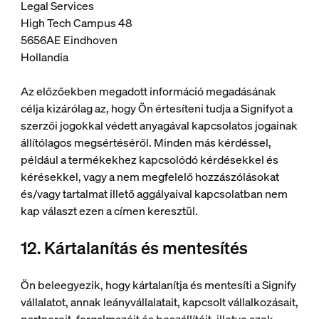
Legal Services
High Tech Campus 48
5656AE Eindhoven
Hollandia
Az előzőekben megadott információ megadásának
célja kizárólag az, hogy Ön értesíteni tudja a Signifyot a
szerzői jogokkal védett anyagával kapcsolatos jogainak
állítólagos megsértéséről. Minden más kérdéssel,
például a termékekhez kapcsolódó kérdésekkel és
kérésekkel, vagy a nem megfelelő hozzászólásokat
és/vagy tartalmat illető aggályaival kapcsolatban nem
kap választ ezen a címen keresztül.
12. Kártalanítás és mentesítés
Ön beleegyezik, hogy kártalanítja és mentesíti a Signify
vállalatot, annak leányvállalatait, kapcsolt vállalkozásait,