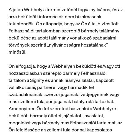
A jelen Webhely a természeténél fogva nyilvános, és az
arra beküldött információk nem bizalmasnak
tekintendők. Ön elfogadja, hogy az Ön által biztosított
Felhasználói tartalomban szereplő bármely találmány
beküldése az adott találmány vonatkozó szabadalmi
törvények szerinti „nyilvánosságra hozatalának”
minősül.
Ön elfogadja, hogy a Webhelyen beküldött és/vagy ott
hozzászólásban szereplő bármely Felhasználói
tartalom a Signify és annak leányvállalatai, kapcsolt
vállalkozásai, partnerei vagy harmadik fél
szabadalmainak, szerzői jogainak, védjegyeinek vagy
más szellemi tulajdonjogainak hatálya alá tartozhat.
Amennyiben Ön fel szeretné használni a Webhelyre
beküldött bármely ötletet, ajánlatot, javaslatot,
megoldást vagy bármely más Felhasználói tartalmat, az
Ön felelőssége a szellemi tulajdonnal kapcsolatos