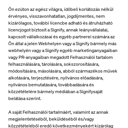
Ön ezúton az egész világra, időbeli korlátozás nélkül
érvényes, visszavonhatatlan, jogdíjmentes, nem
kizárólagos, további licencbe adható és átruházható
licencjogot biztosít a Signify, annak leányvállalatai,
kapcsolt vállalkozásai és egyéb partnerei számára az
Ön által a jelen Webhelyen vagy a Signify bármely más
webhelyén vagy a Signify egyéb marketinganyagaiban
vagy PR-anyagaiban megadott Felhasználói tartalom
felhasználására, tárolására, sokszorosítására,
módosítására, másolására, abból származékos művek
alkotására, terjesztésére, nyilvános előadására,
nyilvános bemutatására, továbbadására és
közzétételére bármely médiában a Signifysaját
belátása szerint.
A saját Felhasználói tartalmáért, valamint az annak
megjelentetéséből, beküldéséből és/vagy
közzétételéből eredő következményekért kizárólag