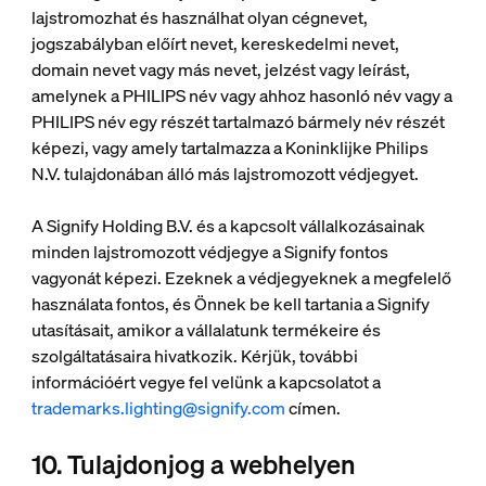
lajstromozhat és használhat olyan cégnevet,
jogszabályban előírt nevet, kereskedelmi nevet,
domain nevet vagy más nevet, jelzést vagy leírást,
amelynek a PHILIPS név vagy ahhoz hasonló név vagy a
PHILIPS név egy részét tartalmazó bármely név részét
képezi, vagy amely tartalmazza a Koninklijke Philips
N.V. tulajdonában álló más lajstromozott védjegyet.
A Signify Holding B.V. és a kapcsolt vállalkozásainak
minden lajstromozott védjegye a Signify fontos
vagyonát képezi. Ezeknek a védjegyeknek a megfelelő
használata fontos, és Önnek be kell tartania a Signify
utasításait, amikor a vállalatunk termékeire és
szolgáltatásaira hivatkozik. Kérjük, további
információért vegye fel velünk a kapcsolatot a
trademarks.lighting@signify.com
címen.
10. Tulajdonjog a webhelyen