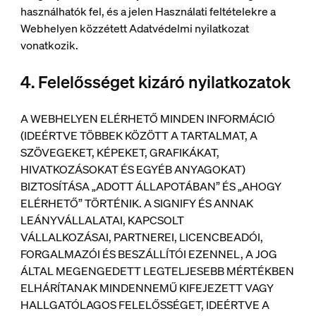
használhatók fel, és a jelen Használati feltételekre a
Webhelyen közzétett Adatvédelmi nyilatkozat
vonatkozik.
4. Felelősséget kizáró nyilatkozatok
A WEBHELYEN ELÉRHETŐ MINDEN INFORMÁCIÓ
(IDEÉRTVE TÖBBEK KÖZÖTT A TARTALMAT, A
SZÖVEGEKET, KÉPEKET, GRAFIKÁKAT,
HIVATKOZÁSOKAT ÉS EGYÉB ANYAGOKAT)
BIZTOSÍTÁSA „ADOTT ÁLLAPOTÁBAN” ÉS „AHOGY
ELÉRHETŐ” TÖRTÉNIK. A SIGNIFY ÉS ANNAK
LEÁNYVÁLLALATAI, KAPCSOLT
VÁLLALKOZÁSAI, PARTNEREI, LICENCBEADÓI,
FORGALMAZÓI ÉS BESZÁLLÍTÓI EZENNEL, A JOG
ÁLTAL MEGENGEDETT LEGTELJESEBB MÉRTÉKBEN
ELHÁRÍTANAK MINDENNEMŰ KIFEJEZETT VAGY
HALLGATÓLAGOS FELELŐSSÉGET, IDEÉRTVE A