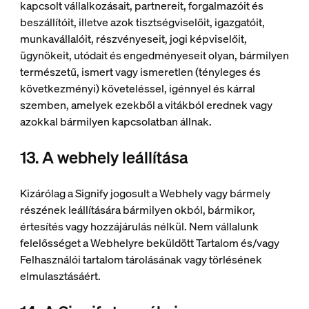
kapcsolt vállalkozásait, partnereit, forgalmazóit és
beszállítóit, illetve azok tisztségviselőit, igazgatóit,
munkavállalóit, részvényeseit, jogi képviselőit,
ügynökeit, utódait és engedményeseit olyan, bármilyen
természetű, ismert vagy ismeretlen (tényleges és
következményi) követeléssel, igénnyel és kárral
szemben, amelyek ezekből a vitákból erednek vagy
azokkal bármilyen kapcsolatban állnak.
13. A webhely leállítása
Kizárólag a Signify jogosult a Webhely vagy bármely
részének leállítására bármilyen okból, bármikor,
értesítés vagy hozzájárulás nélkül. Nem vállalunk
felelősséget a Webhelyre beküldött Tartalom és/vagy
Felhasználói tartalom tárolásának vagy törlésének
elmulasztásáért.