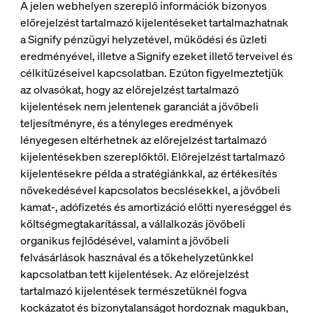
A jelen webhelyen szereplő információk bizonyos
előrejelzést tartalmazó kijelentéseket tartalmazhatnak
a Signify pénzügyi helyzetével, működési és üzleti
eredményével, illetve a Signify ezeket illető terveivel és
célkitűzéseivel kapcsolatban. Ezúton figyelmeztetjük
az olvasókat, hogy az előrejelzést tartalmazó
kijelentések nem jelentenek garanciát a jövőbeli
teljesítményre, és a tényleges eredmények
lényegesen eltérhetnek az előrejelzést tartalmazó
kijelentésekben szereplőktől. Előrejelzést tartalmazó
kijelentésekre példa a stratégiánkkal, az értékesítés
növekedésével kapcsolatos becslésekkel, a jövőbeli
kamat-, adófizetés és amortizáció előtti nyereséggel és
költségmegtakarítással, a vállalkozás jövőbeli
organikus fejlődésével, valamint a jövőbeli
felvásárlások hasznával és a tőkehelyzetünkkel
kapcsolatban tett kijelentések. Az előrejelzést
tartalmazó kijelentések természetüknél fogva
kockázatot és bizonytalanságot hordoznak magukban,