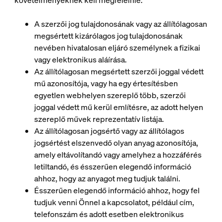
követelményeknek kell megfelelnie:
A szerzői jog tulajdonosának vagy az állítólagosan
megsértett kizárólagos jog tulajdonosának
nevében hivatalosan eljáró személynek a fizikai
vagy elektronikus aláírása.
Az állítólagosan megsértett szerzői joggal védett
mű azonosítója, vagy ha egy értesítésben
egyetlen webhelyen szereplő több, szerzői
joggal védett mű kerül említésre, az adott helyen
szereplő művek reprezentatív listája.
Az állítólagosan jogsértő vagy az állítólagos
jogsértést elszenvedő olyan anyag azonosítója,
amely eltávolítandó vagy amelyhez a hozzáférés
letiltandó, és ésszerűen elegendő információ
ahhoz, hogy az anyagot meg tudjuk találni.
Ésszerűen elegendő információ ahhoz, hogy fel
tudjuk venni Önnel a kapcsolatot, például cím,
telefonszám és adott esetben elektronikus