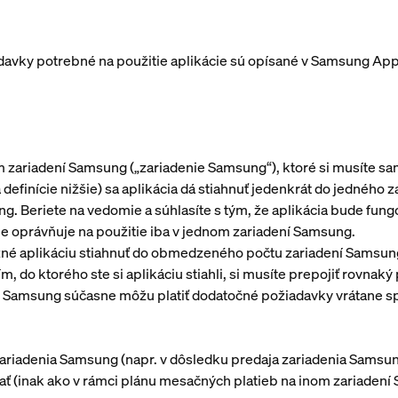
davky potrebné na použitie aplikácie sú opísané v Samsung Apps (
m zariadení Samsung („
zariadenie Samsung
“), ktoré si musíte s
definície nižšie) sa aplikácia dá stiahnuť jedenkrát do jedného 
g. Beriete na vedomie a súhlasíte s tým, že aplikácia bude fung
ie oprávňuje na použitie iba v jednom zariadení Samsung.
né aplikáciu stiahnuť do obmedzeného počtu zariadení Samsung,
, do ktorého ste si aplikáciu stiahli, si musíte prepojiť rovnak
ch Samsung súčasne môžu platiť dodatočné požiadavky vrátane 
ariadenia Samsung (napr. v dôsledku predaja zariadenia Samsun
vať (inak ako v rámci plánu mesačných platieb na inom zariadení