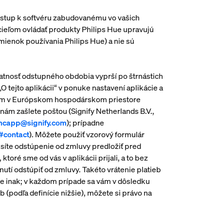
rístup k softvéru zabudovanému vo vašich
s cieľom ovládať produkty Philips Hue upravujú
ienok používania Philips Hue) a nie sú
Platnosť odstupného obdobia vyprší po štrnástich
O tejto aplikácii“ v ponuke nastavení aplikácie a
ídlom v Európskom hospodárskom priestore
nám zašlete poštou (Signify Netherlands B.V.,
yncapp@signify.com
); prípadne
#contact
). Môžete použiť vzorový formulár
usíte odstúpenie od zmluvy predložiť pred
oré sme od vás v aplikácii prijali, a to bez
utí odstúpiť od zmluvy. Takéto vrátenie platieb
te inak; v každom prípade sa vám v dôsledku
 (podľa definície nižšie), môžete si právo na