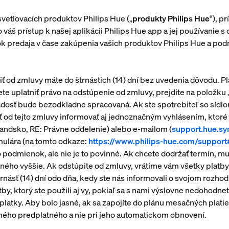
svetľovacích produktov Philips Hue („
produkty Philips Hue
“), p
 váš prístup k našej aplikácii Philips Hue app a jej používanie 
 predaja v čase zakúpenia vašich produktov Philips Hue a podm
iť od zmluvy máte do štrnástich (14) dní bez uvedenia dôvodu. 
te uplatniť právo na odstúpenie od zmluvy, prejdite na položku „
a žiadosť bude bezodkladne spracovaná. Ak ste spotrebiteľ so s
 od tejto zmluvy informovať aj jednoznačným vyhlásením, ktoré 
ndsko, RE: Právne oddelenie) alebo e-mailom (
support.hue.s
mulára (na tomto odkaze:
https://www.philips-hue.com/support
o podmienok, ale nie je to povinné. Ak chcete dodržať termín, m
o vyššie. Ak odstúpite od zmluvy, vrátime vám všetky platby, kt
ásť (14) dní odo dňa, kedy ste nás informovali o svojom rozhodn
 ktorý ste použili aj vy, pokiaľ sa s nami výslovne nedohodne
latky. Aby bolo jasné, ak sa zapojíte do plánu mesačných platieb
ného predplatného a nie pri jeho automatickom obnovení.