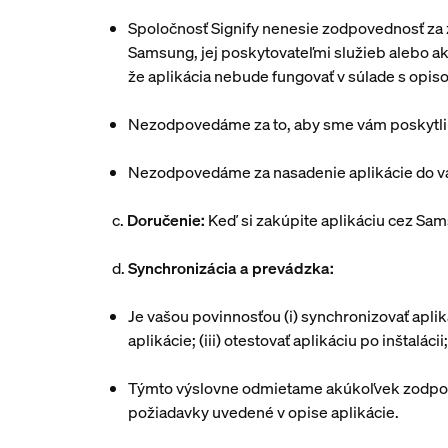
Spoločnosť Signify nenesie zodpovednosť za 
Samsung, jej poskytovateľmi služieb alebo ak
že aplikácia nebude fungovať v súlade s opis
Nezodpovedáme za to, aby sme vám poskytli
Nezodpovedáme za nasadenie aplikácie do vá
c.
Doručenie:
Keď si zakúpite aplikáciu cez Sam
d.
Synchronizácia a prevádzka:
Je vašou povinnosťou (i) synchronizovať aplik
aplikácie; (iii) otestovať aplikáciu po inštalác
Týmto výslovne odmietame akúkoľvek zodpoved
požiadavky uvedené v opise aplikácie.