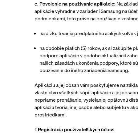
e.
Povolenie na používanie aplikácie:
Na základ
aplikácie výhradne v zariadení Samsung na účely,
podmienkami, toto právo na používanie zostane v
na dĺžku trvania predplatného a akýchkoľvek 
na obdobie piatich (5) rokov, ak si zakúpite 
podpore aplikácie v podobe aktualizácií zabe
našich zásadách ukončenia podpory, ktoré sú 
používanie do iného zariadenia Samsung.
Aplikáciu a jej obsah vám poskytujeme na zákla
vlastníctvo všetkých kópií aplikácie a jej obsa
nepriame prenášanie, vysielanie, opätovnú distri
aplikáciu tvoria, inej osobe alebo subjektu v 
prostriedkami.
f.
Registrácia používateľských účtov: