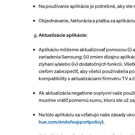
Na používanie aplikácie je potrebné, aby ste
Objednávanie, fakturácia a platba za apliká
g.
Aktualizácie aplikácie:
Aplikáciu môžeme aktualizovať pomocou (i) ak
zariadenia Samsung; (ii) zmien dizajnu apliká
zlyhaní a/alebo (iv) dodatočných funkcií. Všet
cieľom zabezpečiť, aby všetci používatelia po
kompatibility s aktualizáciami firmvéru TV a 
Ak aktualizácia negatívne ovplyvní vaše použ
musíme vrátiť pomernú sumu, ktorú ste už zap
Na túto aplikáciu sa vzťahujú naše zásady u
hue.com/endofsupportpolicy
).