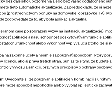
 bez ďalšieho upozornenia alebo bez vášho dodatočného súhlasu
ete tieto automatické aktualizácie. Za predpokladu, že si neželá
pps (prostredníctvom ponuky na domovskej obrazovke TV). Môže
ade zodpovedáte za to, aby bola aplikácia aktuálna.
meranom čase po zobrazení výzvy na inštaláciu aktualizácie), môž
kčnosť aplikácie a našu schopnosť poskytovať vám funkcie apli
statočnú funkčnosť alebo výkonnosť vyplývajúcu z toho, že si ne
 iba na zákonné účely a nesmie sa používať spôsobom, ktorý po
 licencií, ako aj práva tretích strán. Súhlasíte s tým, že budete
kontroly vývozu a sankcií, právnych predpisov o ochrany osobnýc
om:
Uvedomte si, že používanie aplikácie v kombinácii s určit
oré môže spôsobiť nepohodlie alebo vyvolať epileptické záchva