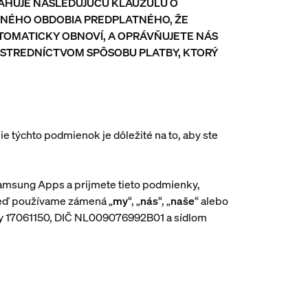
BSAHUJE NASLEDUJÚCU KLAUZULU O
NÉHO OBDOBIA PREDPLATNÉHO, ŽE
TOMATICKY OBNOVÍ, A OPRÁVŇUJETE NÁS
OSTREDNÍCTVOM SPÔSOBU PLATBY, KTORÝ
ie týchto podmienok je dôležité na to, aby ste
Samsung Apps a prijmete tieto podmienky,
Keď používame zámená „
my
“, „
nás
“, „
naše
“ alebo
ory 17061150, DIČ NL009076992B01 a sídlom