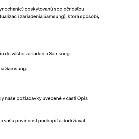
 vynechanie) poskytovanú spoločnosťou
ualizácií zariadenia Samsung), ktorá spôsobí,
iu do vášho zariadenia Samsung.
enia Samsung.
etky naše požiadavky uvedené v časti Opis
a vašu povinnosť pochopiť a dodržiavať