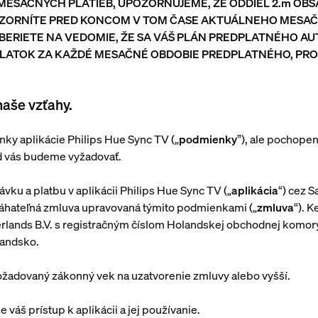
N MESAČNÝCH PLATIEB, UPOZORŇUJEME, ŽE ODDIEL 2.m O
ZORNÍTE PRED KONCOM V TOM ČASE AKTUÁLNEHO MESAČ
ERIETE NA VEDOMIE, ŽE SA VÁŠ PLÁN PREDPLATNÉHO AU
PLATOK ZA KAŽDÉ MESAČNÉ OBDOBIE PREDPLATNÉHO, PR
aše vzťahy.
enky aplikácie Philips Hue Sync TV („
podmienky
”), ale pochopen
 od vás budeme vyžadovať.
vku a platbu v aplikácii Philips Hue Sync TV („
aplikácia
“) cez 
máhateľná zmluva upravovaná týmito podmienkami („
zmluva
“). 
herlands B.V. s registračným číslom Holandskej obchodnej kom
landsko.
požadovaný zákonný vek na uzatvorenie zmluvy alebo vyšší.
 váš prístup k aplikácii a jej používanie.