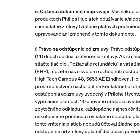
e.
Čo tento dokument neupravuje
: Váš nákup o
produktoch Philips Hue a ich používanie a/alebo
samostatné zmluvy (vrátane platných podmienok
upravované ani zmenené v tomto dokumente.
f.
Právo na odstúpenie od zmluvy
: Právo odstúp
(14) dňoch od dňa uzatvorenia zmluvy. Ak si chce
stlačte tlačidlo „Požiadať o refundáciu“ a vaš
(EHP), môžete nás o svojom rozhodnutí odstúpiť
High Tech Campus 48, 5656 AE Eindhoven, Hola
prostredníctvom nášho online kontaktného for
odstúpenia od zmluvy uvedený v Prílohe I týcht
vypršaním platnosti 14-dňového obdobia uvedenéh
zbytočného odkladu a každopádne najneskôr štrn
uskutočníme pomocou rovnakého spôsobu platby,
tohto vrátenia platieb nebudú účtovať žiadne pop
odstúpenie od zmluvy uplatniť iba počas pôvod