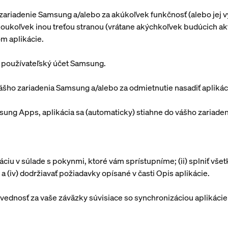
zariadenie Samsung a/alebo za akúkoľvek funkčnosť (alebo jej
oukoľvek inou treťou stranou (vrátane akýchkoľvek budúcich akt
om aplikácie.
 používateľský účet Samsung.
šho zariadenia Samsung a/alebo za odmietnutie nasadiť aplikác
sung Apps, aplikácia sa (automaticky) stiahne do vášho zariad
áciu v súlade s pokynmi, ktoré vám sprístupníme; (ii) splniť vš
ii; a (iv) dodržiavať požiadavky opísané v časti Opis aplikácie.
nosť za vaše záväzky súvisiace so synchronizáciou aplikácie 