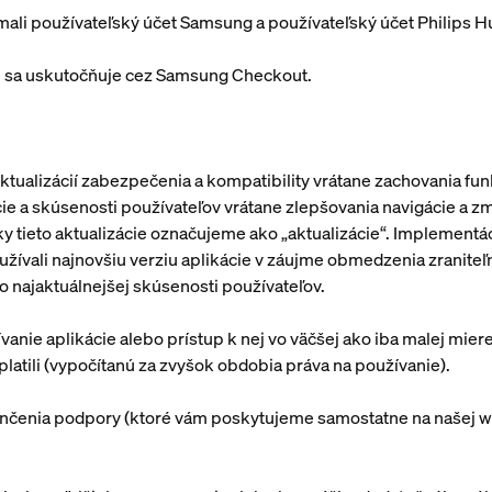
 mali používateľský účet Samsung a používateľský účet Philips H
ciu sa uskutočňuje cez Samsung Checkout.
tualizácií zabezpečenia a kompatibility vrátane zachovania fun
cie a skúsenosti používateľov vrátane zlepšovania navigácie a zm
ky tieto aktualizácie označujeme ako „
aktualizácie
“. Implementá
užívali najnovšiu verziu aplikácie v záujme obmedzenia zraniteľ
čo najaktuálnejšej skúsenosti používateľov.
ívanie aplikácie alebo prístup k nej vo väčšej ako iba malej mi
latili (vypočítanú za zvyšok obdobia práva na používanie).
končenia podpory (ktoré vám poskytujeme samostatne na našej w