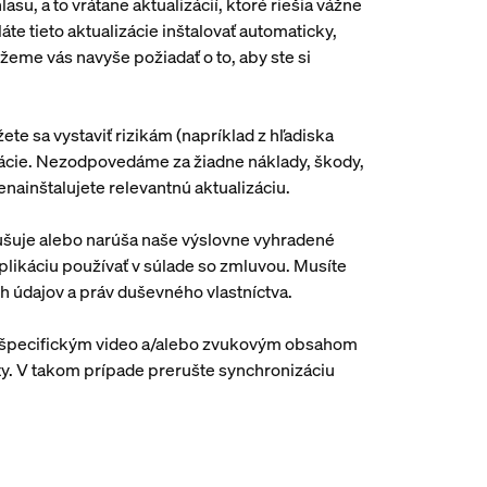
, a to vrátane aktualizácií, ktoré riešia vážne
te tieto aktualizácie inštalovať automaticky,
me vás navyše požiadať o to, aby ste si
ete sa vystaviť rizikám (napríklad z hľadiska
kácie. Nezodpovedáme za žiadne náklady, škody,
nainštalujete relevantnú aktualizáciu.
rušuje alebo narúša naše výslovne vyhradené
 aplikáciu používať v súlade so zmluvou. Musíte
h údajov a práv duševného vlastníctva.
ým špecifickým video a/alebo zvukovým obsahom
ty. V takom prípade prerušte synchronizáciu