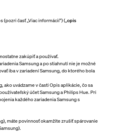
pozri časť „Viac informácií“) („
opis
amostatne zakúpiť a používať.
zariadenia Samsung a po stiahnutí nie je možné
ovať iba v zariadení Samsung, do ktorého bola
 ako uvádzame v časti Opis aplikácie, čo sa
ý používateľský účet Samsung a Philips Hue. Pri
spojenia každého zariadenia Samsung s
g), máte povinnosť okamžite zrušiť spárovanie
 Samsung).