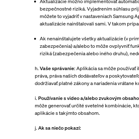
Aktualizácie možno implementovať automaticky
bezpečnostné riziká. Vyjadrením súhlasu prijm
môžete to vyjadriť v nastaveniach Samsung A
aktualizácie nainštalovali sami. V takom príp
Ak nenainštalujete všetky aktualizácie (v pri
zabezpečenia) a/alebo to môže ovplyvniť fun
riziká (zabezpečenia alebo iného druhu), nedo
h.
Vaše správanie
: Aplikácia sa môže používať
práva, práva našich dodávateľov a poskytovateľov
dodržiavať platné zákony a nariadenia vrátane 
i.
Používanie s video a/alebo zvukovým obsah
môže generovať určité svetelné kombinácie, kt
aplikácie s takýmto obsahom.
j.
Ak sa niečo pokazí: