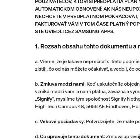
POUŽÍVATEĽOV, KTORÍ SI PREDPLATIA PLÁ
AUTOMATICKOM OBNOVENÍ: AK NÁS NEUPO
NECHCETE V PREDPLATNOM POKRAČOVAŤ, B
FAKTUROVAŤ VÁM V TOM ČASE PLATNÝ PO
STE UVIEDLI CEZ SAMSUNG APPS.
1. Rozsah obsahu tohto dokumentu a n
a. Vieme, že je lákavé neprečítať si tieto podmi
zistili, čo od nás môžete očakávať, a vedeli, čo
b.
Zmluva medzi nami
: Keď uskutočníte objedná
vzniká medzi vami a nami platná, záväzná a vy
„
Signify
“, myslíme tým spoločnosť Signify Net
High Tech Campus 48, 5656 AE Eindhoven, Ho
c.
Vekové požiadavky
: Potvrdzujete, že máte 
d.
Čo upravuje tento dokument:
Zmluva upravuje