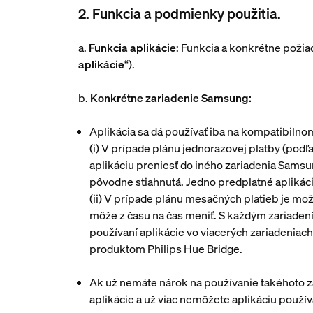
2. Funkcia a podmienky použitia.
a.
Funkcia aplikácie
: Funkcia a konkrétne požia
aplikácie
“).
b.
Konkrétne zariadenie Samsung:
Aplikácia sa dá používať iba na kompatibilno
(i)
V prípade plánu jednorazovej platby (podľa 
aplikáciu preniesť do iného zariadenia Samsun
pôvodne stiahnutá. Jedno predplatné aplikác
(ii)
V prípade plánu mesačných platieb je mož
môže z času na čas meniť. S každým zariadením
používaní aplikácie vo viacerých zariadenia
produktom Philips Hue Bridge.
Ak už nemáte nárok na používanie takéhoto z
aplikácie a už viac nemôžete aplikáciu použí