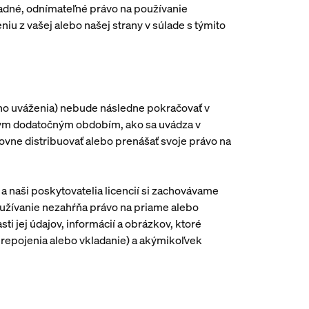
dné, odnímateľné právo na používanie
niu z vašej alebo našej strany v súlade s týmito
;
tného uváženia) nebude následne pokračovať v
étnym dodatočným obdobím, ako sa uvádza v
ovne distribuovať alebo prenášať svoje právo na
 naši poskytovatelia licencií si zachovávame
používanie nezahŕňa právo na priame alebo
ti jej údajov, informácií a obrázkov, ktoré
prepojenia alebo vkladanie) a akýmikoľvek