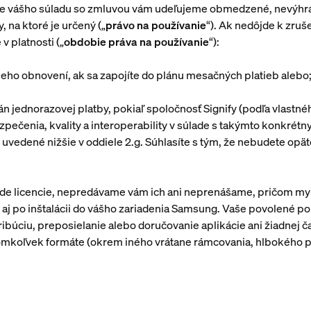
e vášho súladu so zmluvou vám udeľujeme obmedzené, nevýhra
 na ktoré je určený („
právo na používanie
“). Ak nedôjde k zruše
 platnosti („
obdobie práva na používanie
“):
jeho obnovení, ak sa zapojíte do plánu mesačných platieb alebo
plán jednorazovej platby, pokiaľ spoločnosť Signify (podľa vlas
zpečenia, kvality a interoperability v súlade s takýmto konkr
uvedené nižšie v oddiele 2.g. Súhlasíte s tým, že nebudete opät
de licencie, nepredávame vám ich ani neprenášame, pričom my a
hu aj po inštalácii do vášho zariadenia Samsung. Vaše povolené 
búciu, preposielanie alebo doručovanie aplikácie ani žiadnej čas
akomkoľvek formáte (okrem iného vrátane rámcovania, hlbokého 