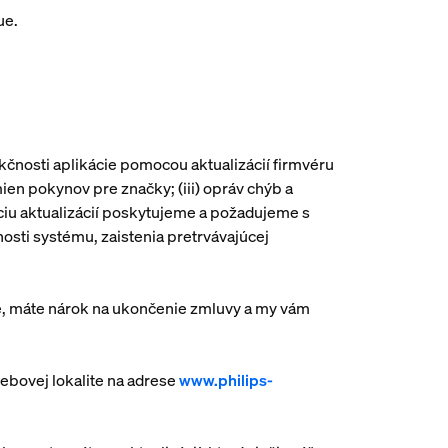
ue.
kčnosti aplikácie pomocou aktualizácií firmvéru
ien pokynov pre značky; (iii) opráv chýb a
ciu aktualizácií poskytujeme a požadujeme s
nosti systému, zaistenia pretrvávajúcej
ere, máte nárok na ukončenie zmluvy a my vám
ebovej lokalite na adrese
www.philips-