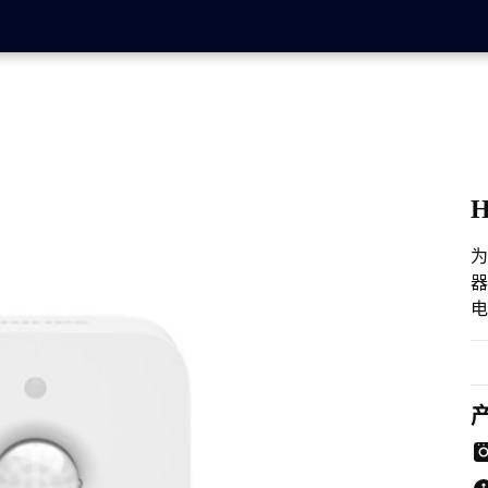
为
器
电
何