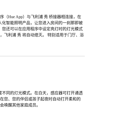
序（Hue App）与飞利浦 秀 桥接器相连接，在
个人化智能照明产品，让您进入房间的一刹那即被
时，您还可以在应用程序中设定亮灯时的灯光模式
飞利浦 秀 将自动熄灭。 特别适用于门厅、浴
设置不同的灯光模式。在白天，感应器可打开通透
可在您、您的伴侣或孩子起夜时自动打开柔和的
不会唤醒其他家庭成员。