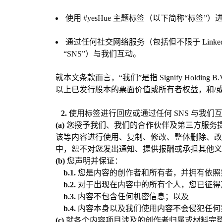
使用 #yesHue 主题标签（以下简称“
标签
”）
通过任何社交网络服务（包括但不限于 LinkedIn、Insta
“
SNS
”）与我们互动。
就本文条款而言，“我们”是指 Signify Holdi
以上已发行股本的票面价值或所有者权益，和/或
2.
使用标签进行回应或通过任何 SNS 与我
(a)
您授予我们、我们的合作伙伴及第三方服务提
该等内容进行使用、复制、修改、整体删除、改
中，恕不对您发出通知、提供报酬或承担其他
(b)
您声明并保证：
b.1.
您是内容的创作者和所有者，并拥有依照第 
b.2.
对于出现在内容中的所有个人，您已征得
b.3.
内容不包含任何机密信息；以及
b.4.
内容本身以及我们使用内容不会侵犯任何
(c)
就各个内容项目涉及的创作者归属或材料完整