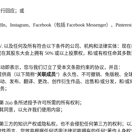
进行回应；或
gram、Facebook（包括 Facebook Messenger）、Pinteres
ng B.V. 以及任何及所有符合以下条件的公司、机构和法律实体：现在或将来
在其股东大会上拥有 50% 或以上投票权，和/或有权任命其多
们互动即表示，您与我们订立了受本文条款约束的协议，并且：
供商（以下简称“
关联成员
”）永久性、不可撤销、免版税、全
动、发布、翻译、更改、创作衍生作品、出售和/或分发，和/或
义务；
2(a) 条所述授予许可所需的所有权利；
其同意，以允许我们使用内容；
第三方的知识产权或隐私权，也不会侵犯任何第三方的权利；
性而言，您放弃根据任何适用法律可能拥有的任何“著作人身权