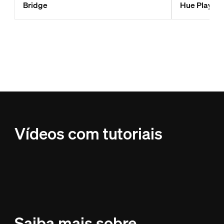
Bridge
Hue Play - 
Vídeos com tutoriais
Saiba mais sobre