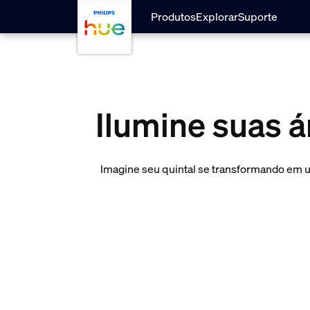
Pular para o conteúdo principal
Produtos
Explorar
Suporte
Ilumine suas á
Imagine seu quintal se transformando em u