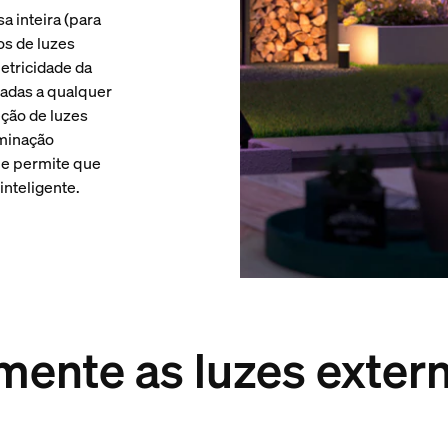
a inteira (para
os de luzes
letricidade da
tadas a qualquer
ção de luzes
uminação
Hue permite que
inteligente.
mente as luzes exter