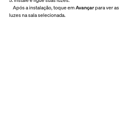
5. Instale e ligue suas luzes.
Após a instalação, toque em
Avançar
para ver as
luzes na sala selecionada.