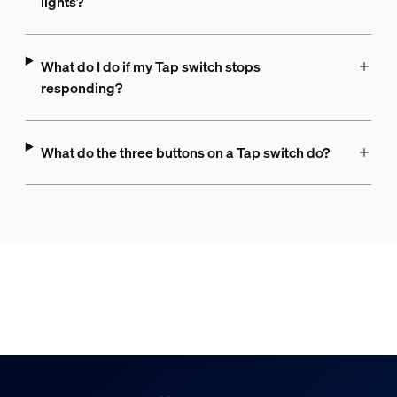
lights?
What do I do if my Tap switch stops
responding?
What do the three buttons on a Tap switch do?