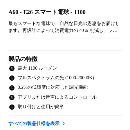
A60 - E26 スマート電球 - 1100
最もスマートな電球で、自然な日光の恩恵をお届けし
ます。再設計によって消費電力の 40％ 削減し、フル
スペクトルの白色光を搭載しています。心地よいキャ
ンドルライトのような色合いから、元気が出るような
鮮やかな白色光まで、自由に調節できます。 さらに、
最大輝度から0.2%まで調光できる超低輝度の調光機能
製品の特徴
を搭載しているため、光をさらにカスタマイズできま
最大 1100 ルーメン
す。
フルスペクトラムの光 (1000-20000K)
0.2%の低輝度に対応した調光機能
アプリまたは音声によるコントロール
取り付けと使用が簡単
すべての製品仕様を表示