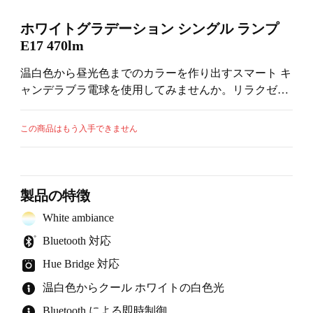
ホワイトグラデーション シングル ランプ
E17 470lm
温白色から昼光色までのカラーを作り出すスマート キ
ャンデラブラ電球を使用してみませんか。リラクゼー
ション、読書、集中力を高めたいときや気持ちを盛り
上げたいときに最適です。Bluetooth を使用してワンル
この商品はもう入手できません
ームで簡単に操作でき、Hue Bridge とのペアリングで
全機能をご利用いただけるようになります。
製品の特徴
White ambiance
Bluetooth 対応
Hue Bridge 対応
温白色からクール ホワイトの白色光
Bluetooth による即時制御