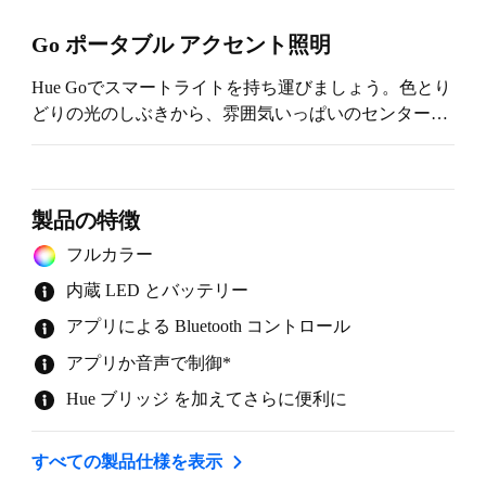
Go ポータブル アクセント照明
Hue Goでスマートライトを持ち運びましょう。色とり
どりの光のしぶきから、雰囲気いっぱいのセンターピ
ースまで、Go アクセント照明はパーフェクトな空間
をつくります。単体のライトとしてご使用いただける
ことはもちろん、Hue Bridge のスマート照明システム
に加えていただくこともできます。
製品の特徴
フルカラー
内蔵 LED とバッテリー
アプリによる Bluetooth コントロール
アプリか音声で制御*
Hue ブリッジ を加えてさらに便利に
すべての製品仕様を表示