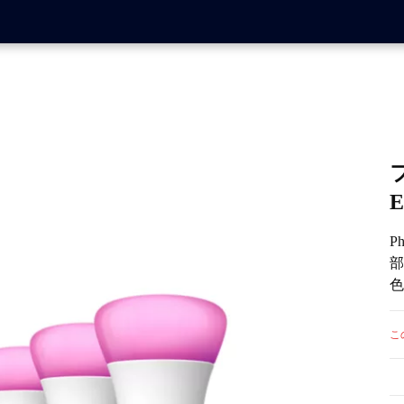
E
P
部
色
ま
り
こ
ほ