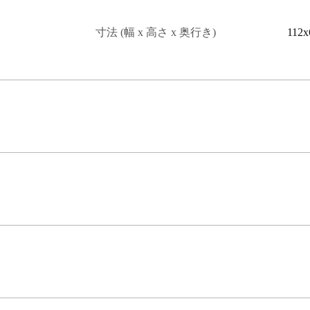
寸法 (幅 x 高さ x 奥行き)
112x