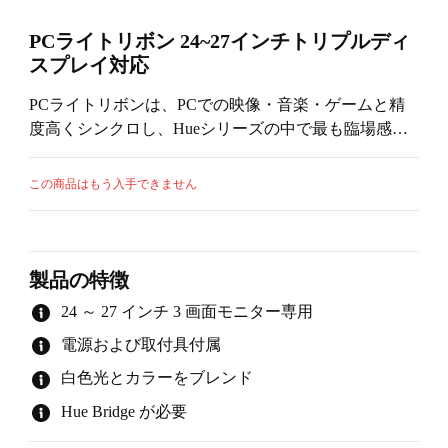
PCライトリボン 24~27インチトリプルディ
スプレイ対応
PCライトリボンは、PCでの映像・音楽・ゲームと精
度高くシンクロし、Hueシリーズの中で最も臨場感・
没入感が高まるPCモニターに特化したサラウンドライ
ティング製品です。 *24～27インチのトリプルディス
この商品はもう入手できません
プレイに対応 *シンクロには”Hue ブリッジ"が必要で
す（別売り）。 ＊PCとのシンクロでは、「Hue Sync
Box」は不要です。
製品の特徴
24 ～ 27 インチ 3 画面モニター専用
電源および取付具付属
白色光とカラーをブレンド
Hue Bridge が必要