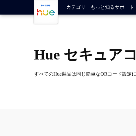
メインコンテンツに移動
カテゴリー
もっと知る
サポート
Hue セキュ
すべてのHue製品は同じ簡単なQRコード設定