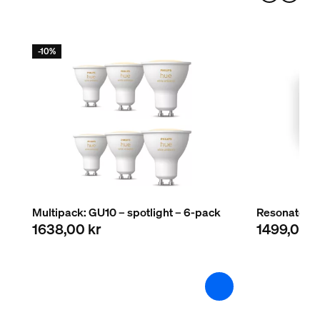
-10%
Multipack: GU10 – spotlight – 6-pack
Resonate ne
1638,00 kr
1499,00 k