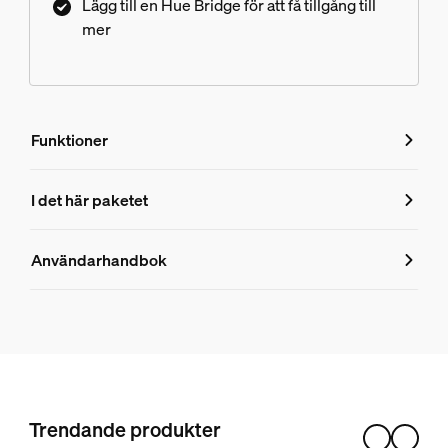
Lägg till en Hue Bridge för att få tillgång till
mer
Funktioner
Funktioner
I det här paketet
Produktnummer (EAN/UPC)
Användarhandbok
8719514871656
Produktinformation
Hue White and color ambiance GU10 – smart spotlight – (3
2
Trendande produkter