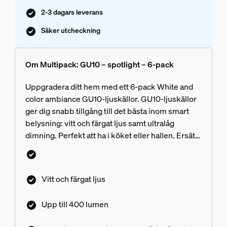
2-3 dagars leverans
Säker utcheckning
Om Multipack: GU10 – spotlight – 6-pack
Uppgradera ditt hem med ett 6-pack White and
color ambiance GU10-ljuskällor. GU10-ljuskällor
ger dig snabb tillgång till det bästa inom smart
belysning: vitt och färgat ljus samt ultralåg
dimning. Perfekt att ha i köket eller hallen. Ersätt
enkelt dina befintliga spotlights med Hue GU10-
ljuskällor.
Vitt och färgat ljus
Upp till 400 lumen