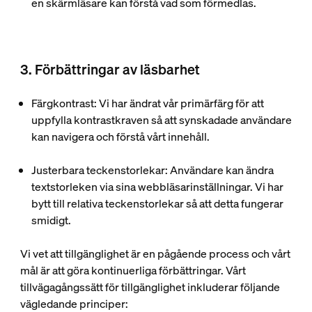
en skärmläsare kan förstå vad som förmedlas.
3. Förbättringar av läsbarhet
Färgkontrast
: Vi har ändrat vår primärfärg för att
uppfylla kontrastkraven så att synskadade användare
kan navigera och förstå vårt innehåll.
Justerbara teckenstorlekar
: Användare kan ändra
textstorleken via sina webbläsarinställningar. Vi har
bytt till relativa teckenstorlekar så att detta fungerar
smidigt.
Vi vet att tillgänglighet är en pågående process och vårt
mål är att göra kontinuerliga förbättringar. Vårt
tillvägagångssätt för tillgänglighet inkluderar följande
vägledande principer: