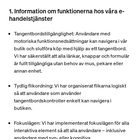
1. Information om funktionerna hos våra e-
handelstjänster
Tangentbordstillgänglighet:
Användare med
motoriska funktionsnedsättningar kan navigera i vår
butik och slutföra köp med hjälp av ett tangentbord.
Vi har säkerställt att alla länkar, knappar och formulär
är fullt tillgängliga utan behov av mus, pekare eller
annan enhet.
Tydlig flikordning
: Vi har organiserat flikarna logiskt
så att användare som använder
tangentbordskontroller enkelt kan navigera i
butiken.
Fokuslägen
: Vi har implementerat fokuslägen för alla
interaktiva element så att alla användare – inklusive
användare med syn- eller kognitiva