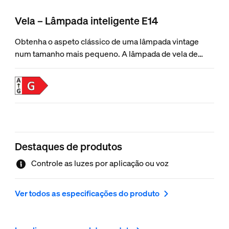
Vela – Lâmpada inteligente E14
Obtenha o aspeto clássico de uma lâmpada vintage
num tamanho mais pequeno. A lâmpada de vela de
filamento tem um filamento interno em espiral e uma
base E14, sendo perfeita para levar uma luz branca
quente a fria a equipamentos pequenos onde pretenda
um estilo vintage com um toque moderno.
Destaques de produtos
Controle as luzes por aplicação ou voz
Ver todos as especificações do produto