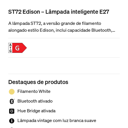
ST72 Edison – Lâmpada inteligente E27
A lâmpada ST72, a versão grande de filamento
alongado estilo Edison, inclui capacidade Bluetooth,
filamento em espiral e um elegante revestimento
âmbar para uma abordagem moderna de um design
vintage. Utilize com Bluetooth ou adicione uma Hue
Bridge para aceder a mais funcionalidades de
iluminação inteligentes.
Destaques de produtos
Filamento White
Bluetooth ativado
Hue Bridge ativada
Lâmpada vintage com luz branca suave