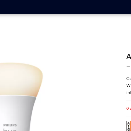
A
–
Co
W 
in
br
O a