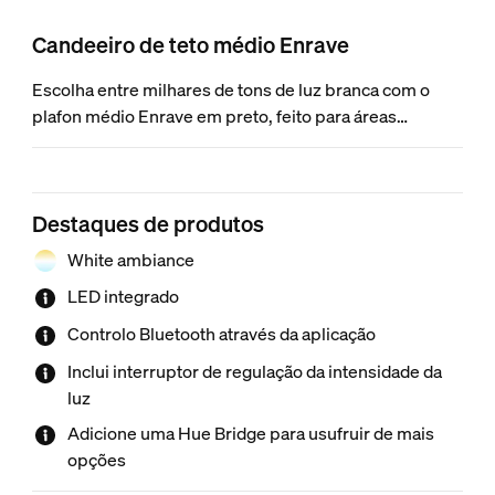
Candeeiro de teto médio Enrave
Escolha entre milhares de tons de luz branca com o
plafon médio Enrave em preto, feito para áreas
grandes, como o quarto. Projete um brilho subtil contra
o teto enquanto dirige uma potente luz descendente
para dar um toque especial.
Destaques de produtos
White ambiance
LED integrado
Controlo Bluetooth através da aplicação
Inclui interruptor de regulação da intensidade da
luz
Adicione uma Hue Bridge para usufruir de mais
opções