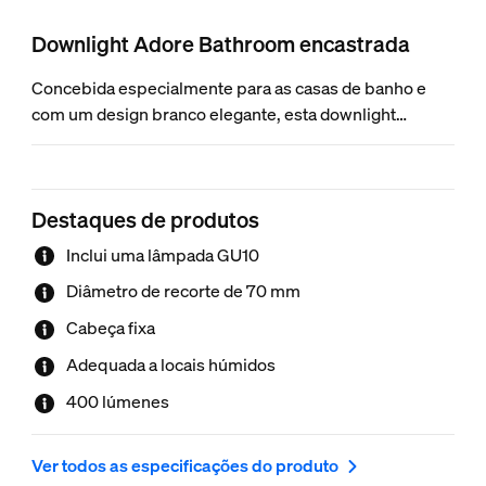
Downlight Adore Bathroom encastrada
Concebida especialmente para as casas de banho e
com um design branco elegante, esta downlight
encastrada com classificação IP44 oferece uma luz
branca quente a fria, que é perfeita para as suas rotinas
matinais e noturnas.
Destaques de produtos
Inclui uma lâmpada GU10
Diâmetro de recorte de 70 mm
Cabeça fixa
Adequada a locais húmidos
400 lúmenes
Ver todos as especificações do produto