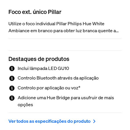
Foco ext. único Pillar
Utilize o foco individual Pillar Philips Hue White
Ambiance em branco para obter luz branca quente a
fria em qualquer divisão da sua casa. Controle
instantaneamente através de Bluetooth ou desbloqueie
o conjunto completo de funcionalidades de iluminação
Destaques de produtos
inteligente com a Philips Hue Bridge.
Inclui lâmpada LED GU10
Controlo Bluetooth através da aplicação
Controlo por aplicação ou voz*
Adicione uma Hue Bridge para usufruir de mais
opções
Ver todos as especificações do produto