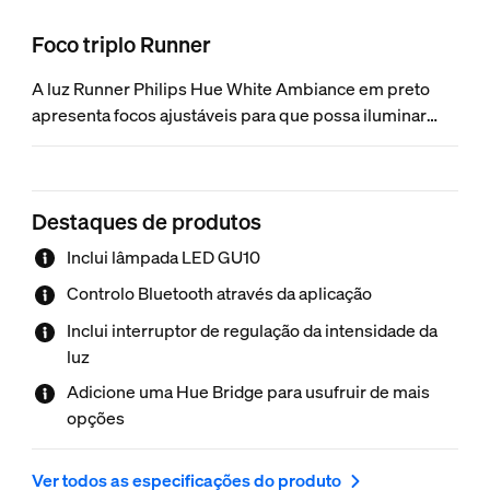
Foco triplo Runner
A luz Runner Philips Hue White Ambiance em preto
apresenta focos ajustáveis para que possa iluminar
qualquer canto da divisão com luz branca quente a fria.
Utilize as soluções de luz incorporadas nas suas rotinas
diárias e obtenha controlo instantâneo com o Hue
Destaques de produtos
Dimmer switch incluído ou através de Bluetooth.
Adicione uma Hue Bridge para aceder a mais
Inclui lâmpada LED GU10
funcionalidades.
Controlo Bluetooth através da aplicação
Inclui interruptor de regulação da intensidade da
luz
Adicione uma Hue Bridge para usufruir de mais
opções
Ver todos as especificações do produto