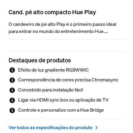
Cand. pé alto compacto Hue Play
O candeeiro de pé alto Play é o primeiro passo ideal
para entrar no mundo do entretenimento Hue.
Sincronize-o com filmes, jogos e música no ecrã da sua
TV para criar gradiente colorido de efeitos de
iluminação de parede que se adaptam a toda a ação no
Destaques de produtos
ecrã. Adicione mais luzes Hue à área de
entretenimento para uma experiência de iluminação
Efeito de luz gradiente RGBWWIC
envolvente verdadeiramente imersiva com
Correspondência de cores precisa Chromasync
correspondência de cores precisa graças ao
Chromasync. O candeeiro de pé alto Play, com um
Concebido para instalação fácil
perfil elegante de 122 cm de altura, integra-se
Ligar via HDMI sync box ou aplicação de TV
perfeitamente em ambos os lados do móvel da TV ou
atrás do sofá para uma visualização desobstruída.
Controle e personalize com a Hue Bridge
Ver todos as especificações do produto