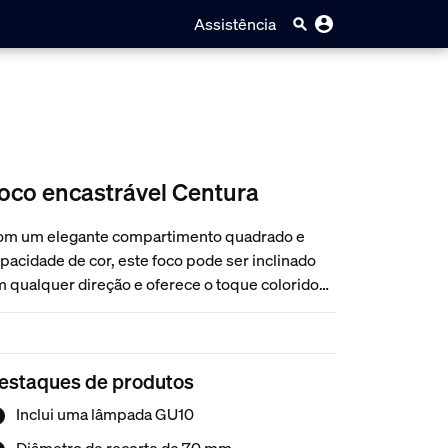
Assistência
oco encastrável Centura
m um elegante compartimento quadrado e
pacidade de cor, este foco pode ser inclinado
 qualquer direção e oferece o toque colorido
rfeito para qualquer ocasião.
estaques de produtos
Inclui uma lâmpada GU10
Diâmetro de recorte de 70 mm