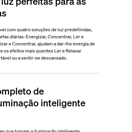
luz perfeitas para as
as
ável com quatro soluções de luz predefinidas,
fas diárias: Energizar, Concentrar, Ler e
gizar e Concentrar, ajudam a dar-lhe energia de
 os efeitos mais quentes Ler e Relaxar
rtável ou a sentir-se descansado.
ompleto de
luminação inteligente
es que tornam a iluminação inteligente