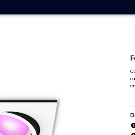
F
Co
ca
em
pe
D