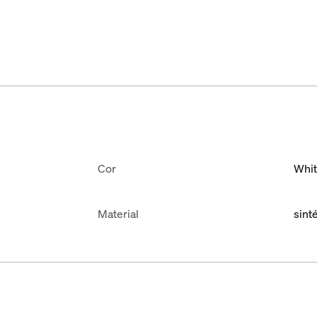
Cor
Whi
Material
sint