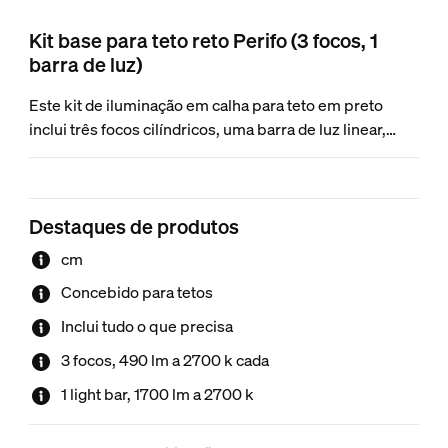
Kit base para teto reto Perifo (3 focos, 1
barra de luz)
Este kit de iluminação em calha para teto em preto
inclui três focos cilíndricos, uma barra de luz linear,
uma calha de 1 metro, uma calha de 1,5 metros e uma
fonte de alimentação que é colocada entre duas calhas.
Destaques de produtos
cm
Concebido para tetos
Inclui tudo o que precisa
3 focos, 490 lm a 2700 k cada
1 light bar, 1700 lm a 2700 k