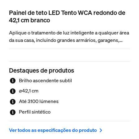
Painel de teto LED Tento WCA redondo de
42,1 cm branco
Aplique o tratamento de luz inteligente a qualquer área
da sua casa, incluindo grandes armários, garagens,
corredores e muito mais. Elegante e estilizado, este
painel de teto redondo em branco é fácil de instalar e
fica bem em qualquer lugar.
Destaques de produtos
Brilho ascendente subtil
⌀42,1 cm
Até 3100 lúmenes
Perfil sintético
Ver todos as especificações do produto