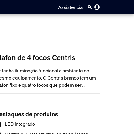
Assistência
lafon de 4 focos Centris
tenha iluminação funcional e ambiente no
smo equipamento. O Centris branco tem um
afon fixo e quatro focos que podem ser
inhados individualmente. Defina cada luz no
uipamento com qualquer uma das milhões de
res possíveis para uma aparência
estaques de produtos
rdadeiramente exclusiva.
LED integrado
Controlo Bluetooth através da aplicação