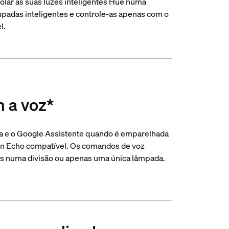
olar as suas luzes inteligentes Hue numa
mpadas inteligentes e controle-as apenas com o
l.
m a voz*
a e o Google Assistente quando é emparelhada
n Echo compatível. Os comandos de voz
es numa divisão ou apenas uma única lâmpada.