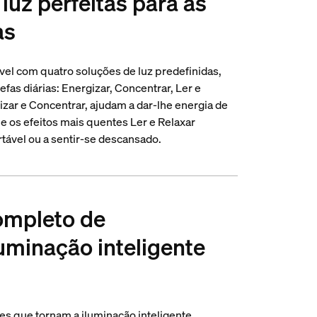
luz perfeitas para as
as
ável com quatro soluções de luz predefinidas,
fas diárias: Energizar, Concentrar, Ler e
gizar e Concentrar, ajudam a dar-lhe energia de
 os efeitos mais quentes Ler e Relaxar
rtável ou a sentir-se descansado.
ompleto de
luminação inteligente
es que tornam a iluminação inteligente