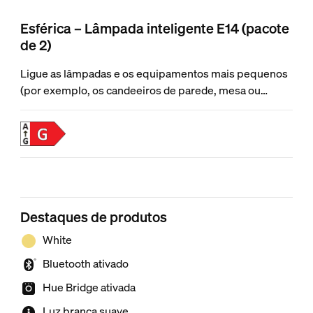
Esférica – Lâmpada inteligente E14 (pacote
de 2)
Ligue as lâmpadas e os equipamentos mais pequenos
(por exemplo, os candeeiros de parede, mesa ou
secretária) com duas lâmpadas esféricas Philips Hue
White P45 E14. Estas pequenas lâmpadas oferecem
luz branca quente regulável e controlo Bluetooth numa
divisão. Adicione uma Hue Bridge para ter acesso ao
conjunto completo de funcionalidades.
Destaques de produtos
White
Bluetooth ativado
Hue Bridge ativada
Luz branca suave