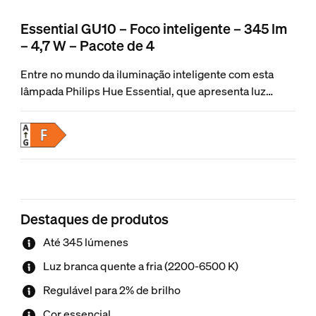
Essential GU10 – Foco inteligente – 345 lm
– 4,7 W – Pacote de 4
Entre no mundo da iluminação inteligente com esta
lâmpada Philips Hue Essential, que apresenta luz
branca regulável e colorida que pode ajustar facilmente
de luz quente e aconchegante para luz branca fria. Crie
o ambiente perfeito com uma regulação suave, milhões
de cores e uma biblioteca de efeitos de luz concebidos
pelos nossos especialistas – ou crie o seu próprio!
Compatível com todos os produtos Philips Hue.
Destaques de produtos
Até 345 lúmenes
Luz branca quente a fria (2200-6500 K)
Regulável para 2% de brilho
Cor essencial