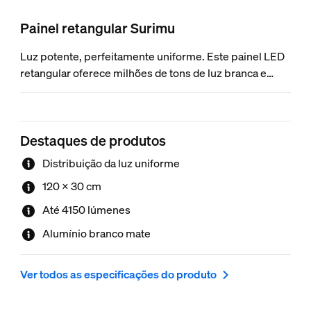
Painel retangular Surimu
Luz potente, perfeitamente uniforme. Este painel LED
retangular oferece milhões de tons de luz branca e
colorida numa elegante estrutura em alumínio branco.
O seu design semiembutido dá-lhe profundidade e a
sua simplicidade torna-o uma opção sofisticada para
Destaques de produtos
qualquer divisão.
Distribuição da luz uniforme
120 x 30 cm
Até 4150 lúmenes
Alumínio branco mate
Ver todos as especificações do produto